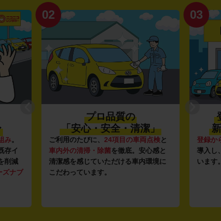
02
03
プロ品質の
〜
「安心・安全・清潔」
新
組み
。
ご利用のたびに、
24項目の車両点検
と
登録か
既存イ
車内外の清掃・除菌
を徹底。安心感と
導入し
を削減
清潔感を感じていただける車内環境に
います
ーズナブ
こだわっています。