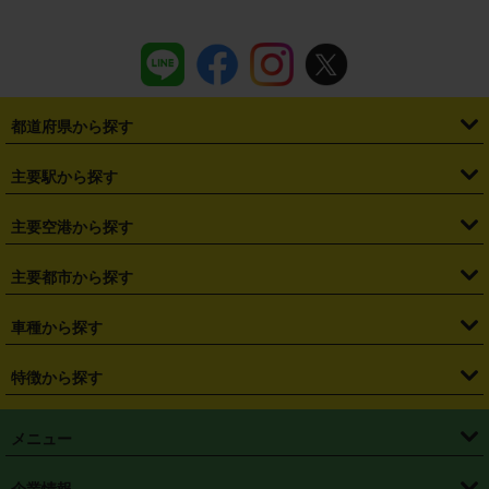
都道府県から探す
・
北海道
・
青森県
・
岩手県
・
宮城県
・
秋田県
・
山形県
主要駅から探す
・
福島県
・
東京都
・
神奈川県
・
埼玉県
・
千葉県
・
茨城県
・
札幌駅
・
仙台駅
・
新宿駅
・
池袋駅
・
渋谷駅
・
東京駅
主要空港から探す
・
栃木県
・
群馬県
・
山梨県
・
愛知県
・
静岡県
・
岐阜県
・
横浜駅
・
川崎駅
・
大宮駅
・
西船橋駅
・
柏駅
・
名古屋駅
・
新千歳空港
・
仙台空港
主要都市から探す
・
長野県
・
新潟県
・
富山県
・
石川県
・
福井県
・
大阪府
・
大阪駅
・
難波駅
・
三宮駅
・
京都駅
・
広島駅
・
博多駅
・
成田空港
・
羽田空港
・
兵庫県
・
京都府
・
滋賀県
・
和歌山県
・
奈良県
・
三重県
・
札幌市
・
仙台市
車種から探す
・
熊本駅
・
那覇空港駅
・
中部国際空港セントレア
・
関西国際空港
・
鳥取県
・
島根県
・
岡山県
・
広島県
・
山口県
・
徳島県
・
千葉市
・
さいたま市
・
軽自動車
・
コンパクトカー
・
ステーションワゴン・セダン
特徴から探す
・
大阪国際空港（伊丹空港）
・
神戸空港
・
香川県
・
愛媛県
・
高知県
・
福岡県
・
佐賀県
・
長崎県
・
横浜市
・
川崎市
・
ミニバン・ワンボックス
・
高級ミニバン・ワンボックス
・
SUV
・
岡山空港
・
徳島空港
・
ハイブリッド
・
宅配レンタカー
・
ETCカードレンタル
・
熊本県
・
大分県
・
宮崎県
・
鹿児島県
・
沖縄県
・
相模原市
・
新潟市
メニュー
・
軽トラック・商用バン
・
福岡空港
・
鹿児島空港
・
長期レンタル
・
深夜時間帯レンタル
・
免責補償プラス
・
静岡市
・
浜松市
・
・
トラック・バン
トップページ
・
はじめての方へ
・
ご利用案内
(タウンエースバン、ライトエースバン等)
企業情報
・
那覇空港