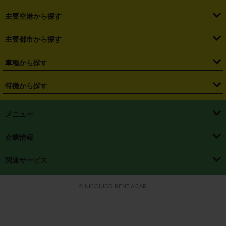
・
福島県
・
東京都
・
神奈川県
・
埼玉県
・
千葉県
・
茨城県
・
札幌駅
・
仙台駅
・
新宿駅
・
池袋駅
・
渋谷駅
・
東京駅
主要空港から探す
・
栃木県
・
群馬県
・
山梨県
・
愛知県
・
静岡県
・
岐阜県
・
横浜駅
・
川崎駅
・
大宮駅
・
西船橋駅
・
柏駅
・
名古屋駅
・
新千歳空港
・
仙台空港
主要都市から探す
・
長野県
・
新潟県
・
富山県
・
石川県
・
福井県
・
大阪府
・
大阪駅
・
難波駅
・
三宮駅
・
京都駅
・
広島駅
・
博多駅
・
成田空港
・
羽田空港
・
兵庫県
・
京都府
・
滋賀県
・
和歌山県
・
奈良県
・
三重県
・
札幌市
・
仙台市
車種から探す
・
熊本駅
・
那覇空港駅
・
中部国際空港セントレア
・
関西国際空港
・
鳥取県
・
島根県
・
岡山県
・
広島県
・
山口県
・
徳島県
・
千葉市
・
さいたま市
・
軽自動車
・
コンパクトカー
・
ステーションワゴン・セダン
特徴から探す
・
大阪国際空港（伊丹空港）
・
神戸空港
・
香川県
・
愛媛県
・
高知県
・
福岡県
・
佐賀県
・
長崎県
・
横浜市
・
川崎市
・
ミニバン・ワンボックス
・
高級ミニバン・ワンボックス
・
SUV
・
岡山空港
・
徳島空港
・
ハイブリッド
・
宅配レンタカー
・
ETCカードレンタル
・
熊本県
・
大分県
・
宮崎県
・
鹿児島県
・
沖縄県
・
相模原市
・
新潟市
メニュー
・
軽トラック・商用バン
・
福岡空港
・
鹿児島空港
・
長期レンタル
・
深夜時間帯レンタル
・
免責補償プラス
・
静岡市
・
浜松市
・
・
トラック・バン
トップページ
・
はじめての方へ
・
ご利用案内
(タウンエースバン、ライトエースバン等)
企業情報
・
那覇空港
・
パーフェクト補償
・
スタッドレスタイヤ
・
直前予約
・
名古屋市
・
京都市
・
・
トラック・バン
ベストレート保証
・
予約から返却まで
・
・
店舗オリジナル
利用シーン別ガイ
(ハイエースバン・キャラバン等)
・
・
ニコパス(アプリ)
会社概要
・
ニュース
・
国際運転免許証
・
フランチャイズ募集
・
営業時間外返却サービス
・
個人情報保護
関連サービス
・
大阪市
・
堺市
ド
・
・
レッカー搬送サービス
カスタマーハラスメントに対する基本方針
・
神戸市
・
岡山市
・
・
車種・料金
カーリースなら「定額ニコノリパック」
・
店舗を探す
・
キャンペーン
© NICONICO RENT A CAR
・
特定商取引法に基づく表記
・
旅行業約款
・
広島市
・
北九州市
・
・
会員特典
超短期カーリースの「ニコリース」
・
選ばれる理由
・
安心・安全への取
り組み
・
福岡市
・
熊本市
・
清潔・快適な車内
・
徹底した車両点検
・
新しいクルマ