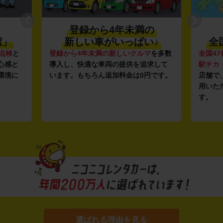
登録から4年未満の
潔」
新しい車がいっぱい♪
全
点検
と
登録から4年未満の新しいクルマ
を多数
全国47
心感と
導入し、快適な車両の提供を追求して
駅チカ
環境に
います。もちろん追加料金は0円です。
店舗で
用いた
す。
選ばれる理由を見る