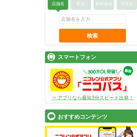
店舗名
駅名
新幹線名
空港名
検索
スマートフォン
⇒ アプリなら最短3分スピード出発！
おすすめコンテンツ