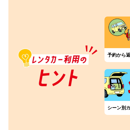
予約から
シーン別