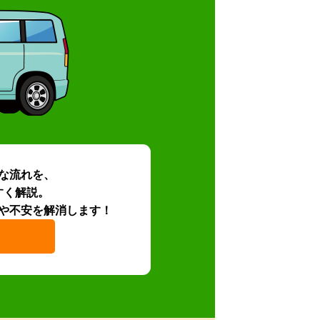
な流れを、
すく解説。
や不安を解消します！