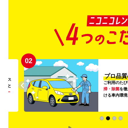
02
円〜
プロ品質
リンス
ご利用のたび
ること
掃・除菌
を徹
う
リー
ける車内環境