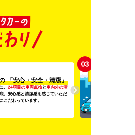
03
の
「安心・安全・清潔」
に、
24項目の車両点検
と
車内外の清
底。安心感と清潔感を感じていただ
にこだわっています。