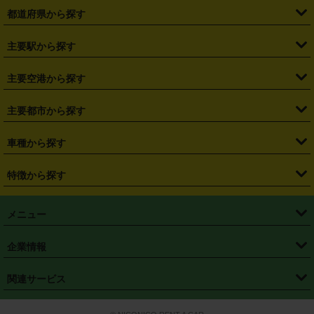
都道府県から探す
・
北海道
・
青森県
・
岩手県
・
宮城県
・
秋田県
・
山形県
主要駅から探す
・
福島県
・
東京都
・
神奈川県
・
埼玉県
・
千葉県
・
茨城県
・
札幌駅
・
仙台駅
・
新宿駅
・
池袋駅
・
渋谷駅
・
東京駅
主要空港から探す
・
栃木県
・
群馬県
・
山梨県
・
愛知県
・
静岡県
・
岐阜県
・
横浜駅
・
川崎駅
・
大宮駅
・
西船橋駅
・
柏駅
・
名古屋駅
・
新千歳空港
・
仙台空港
主要都市から探す
・
長野県
・
新潟県
・
富山県
・
石川県
・
福井県
・
大阪府
・
大阪駅
・
難波駅
・
三宮駅
・
京都駅
・
広島駅
・
博多駅
・
成田空港
・
羽田空港
・
兵庫県
・
京都府
・
滋賀県
・
和歌山県
・
奈良県
・
三重県
・
札幌市
・
仙台市
車種から探す
・
熊本駅
・
那覇空港駅
・
中部国際空港セントレア
・
関西国際空港
・
鳥取県
・
島根県
・
岡山県
・
広島県
・
山口県
・
徳島県
・
千葉市
・
さいたま市
・
軽自動車
・
コンパクトカー
・
ステーションワゴン・セダン
特徴から探す
・
大阪国際空港（伊丹空港）
・
神戸空港
・
香川県
・
愛媛県
・
高知県
・
福岡県
・
佐賀県
・
長崎県
・
横浜市
・
川崎市
・
ミニバン・ワンボックス
・
高級ミニバン・ワンボックス
・
SUV
・
岡山空港
・
徳島空港
・
ハイブリッド
・
宅配レンタカー
・
ETCカードレンタル
・
熊本県
・
大分県
・
宮崎県
・
鹿児島県
・
沖縄県
・
相模原市
・
新潟市
メニュー
・
軽トラック・商用バン
・
福岡空港
・
鹿児島空港
・
長期レンタル
・
深夜時間帯レンタル
・
免責補償プラス
・
静岡市
・
浜松市
・
・
トラック・バン
トップページ
・
はじめての方へ
・
ご利用案内
(タウンエースバン、ライトエースバン等)
企業情報
・
那覇空港
・
パーフェクト補償
・
スタッドレスタイヤ
・
直前予約
・
名古屋市
・
京都市
・
・
トラック・バン
ベストレート保証
・
予約から返却まで
・
・
店舗オリジナル
利用シーン別ガイ
(ハイエースバン・キャラバン等)
・
・
ニコパス(アプリ)
会社概要
・
ニュース
・
国際運転免許証
・
フランチャイズ募集
・
営業時間外返却サービス
・
個人情報保護
関連サービス
・
大阪市
・
堺市
ド
・
・
レッカー搬送サービス
カスタマーハラスメントに対する基本方針
・
神戸市
・
岡山市
・
・
車種・料金
カーリースなら「定額ニコノリパック」
・
店舗を探す
・
キャンペーン