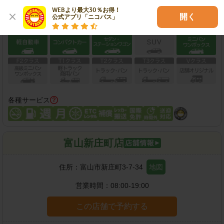
WEBより最大30％お得！

開く
公式アプリ「ニコパス」
保有車両クラス
各種サービス
富山新庄町店
住所：
富山市新庄町3-7-34
地図
営業時間：
08:00-19:00
この店舗で予約する