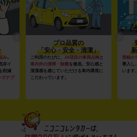
プロ品質の
〜
「安心・安全・清潔」
新
組み
。
ご利用のたびに、
24項目の車両点検
と
登録か
既存イ
車内外の清掃・除菌
を徹底。安心感と
導入し
を削減
清潔感を感じていただける車内環境に
います
ーズナブ
こだわっています。