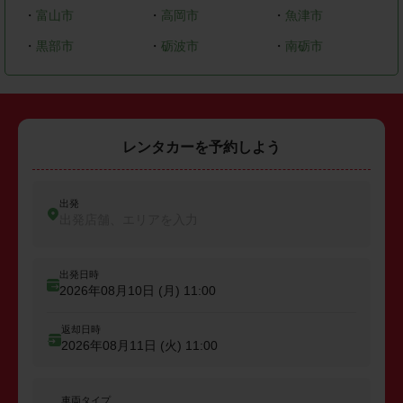
・
富山市
・
高岡市
・
魚津市
・
黒部市
・
砺波市
・
南砺市
レンタカーを予約しよう
出発
出発店舗、エリアを入力
出発日時
2026年08月10日 (月)
11:00
返却日時
2026年08月11日 (火)
11:00
車両タイプ