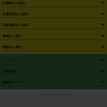
・
北海道
・
青森県
・
岩手県
・
宮城県
・
秋田県
・
山形県
主要駅から探す
・
福島県
・
東京都
・
神奈川県
・
埼玉県
・
千葉県
・
茨城県
・
札幌駅
・
仙台駅
・
新宿駅
・
池袋駅
・
渋谷駅
・
東京駅
主要空港から探す
・
栃木県
・
群馬県
・
山梨県
・
愛知県
・
静岡県
・
岐阜県
・
横浜駅
・
川崎駅
・
大宮駅
・
西船橋駅
・
柏駅
・
名古屋駅
・
新千歳空港
・
仙台空港
主要都市から探す
・
長野県
・
新潟県
・
富山県
・
石川県
・
福井県
・
大阪府
・
大阪駅
・
難波駅
・
三宮駅
・
京都駅
・
広島駅
・
博多駅
・
成田空港
・
羽田空港
・
兵庫県
・
京都府
・
滋賀県
・
和歌山県
・
奈良県
・
三重県
・
札幌市
・
仙台市
車種から探す
・
熊本駅
・
那覇空港駅
・
中部国際空港セントレア
・
関西国際空港
・
鳥取県
・
島根県
・
岡山県
・
広島県
・
山口県
・
徳島県
・
千葉市
・
さいたま市
・
軽自動車
・
コンパクトカー
・
ステーションワゴン・セダン
特徴から探す
・
大阪国際空港（伊丹空港）
・
神戸空港
・
香川県
・
愛媛県
・
高知県
・
福岡県
・
佐賀県
・
長崎県
・
横浜市
・
川崎市
・
ミニバン・ワンボックス
・
高級ミニバン・ワンボックス
・
SUV
・
岡山空港
・
徳島空港
・
ハイブリッド
・
宅配レンタカー
・
ETCカードレンタル
・
熊本県
・
大分県
・
宮崎県
・
鹿児島県
・
沖縄県
・
相模原市
・
新潟市
メニュー
・
軽トラック・商用バン
・
福岡空港
・
鹿児島空港
・
長期レンタル
・
深夜時間帯レンタル
・
免責補償プラス
・
静岡市
・
浜松市
・
・
トラック・バン
トップページ
・
はじめての方へ
・
ご利用案内
(タウンエースバン、ライトエースバン等)
企業情報
・
那覇空港
・
パーフェクト補償
・
スタッドレスタイヤ
・
直前予約
・
名古屋市
・
京都市
・
・
トラック・バン
ベストレート保証
・
予約から返却まで
・
・
店舗オリジナル
利用シーン別ガイ
(ハイエースバン・キャラバン等)
・
・
ニコパス(アプリ)
会社概要
・
ニュース
・
国際運転免許証
・
フランチャイズ募集
・
営業時間外返却サービス
・
個人情報保護
関連サービス
・
大阪市
・
堺市
ド
・
・
レッカー搬送サービス
カスタマーハラスメントに対する基本方針
・
神戸市
・
岡山市
・
・
車種・料金
カーリースなら「定額ニコノリパック」
・
店舗を探す
・
キャンペーン
© NICONICO RENT A CAR
・
特定商取引法に基づく表記
・
旅行業約款
・
広島市
・
北九州市
・
・
会員特典
超短期カーリースの「ニコリース」
・
選ばれる理由
・
安心・安全への取
り組み
・
福岡市
・
熊本市