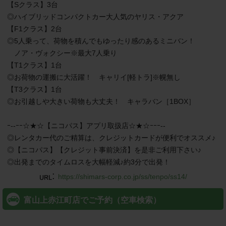
【Sクラス】3台

◎ハイブリッドコンパクトカー大人気のヤリス・アクア

【F1クラス】2台

◎5人乗って、荷物を積んでもゆったり感のあるミニバン！

　ノア・ヴォクシー※最大7人乗り

【T1クラス】1台

◎お荷物の運搬に大活躍！　キャリイ[軽トラ]※幌無し

【T3クラス】1台

◎お引越しや大きい荷物も大丈夫！　キャラバン［1BOX］

ｰ--ｰｰ☆★☆【ニコパス】アプリ取扱店☆★☆ｰｰｰ--

◎レンタカー代のご精算は、クレジットカードが便利でオススメ♪

◎【ニコパス】【クレジット事前決済】を是非ご利用下さい♪

◎出発までのタイムロスを大幅軽減♪約3分で出発！
:
https://shimars-corp.co.jp/ss/tenpo/ss14/
富山上赤江町店でご予約（空車検索）