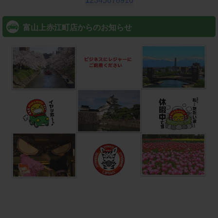
1
2
3
4
5
6
7
8
9
10
富山上赤江町店からのお知らせ