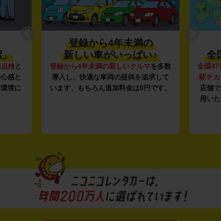
登録から4年未満の
潔」
新しい車がいっぱい♪
全
両点検
と
登録から4年未満の新しいクルマ
を多数
全国47
安心感と
導入し、快適な車両の提供を追求して
駅チカ
内環境に
います。もちろん追加料金は0円です。
店舗で
用いた