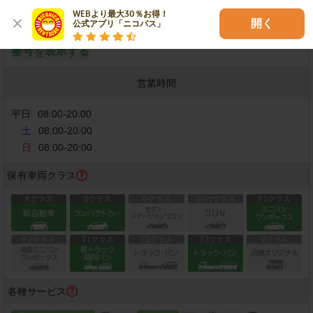
WEBより最大30％お得！

店舗電話番号
開く
公式アプリ「ニコパス」
番号を表示する
営業時間
平日
08:00
-
20:00
土
08:00-20:00
日
08:00-20:00
保有車両クラス
各種サービス