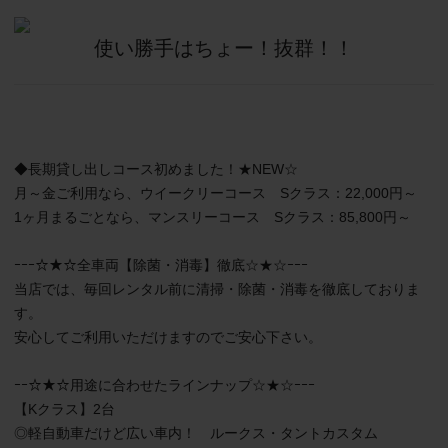
使い勝手はちょー！抜群！！
◆長期貸し出しコース初めました！★NEW☆

月～金ご利用なら、ウイークリーコース　Sクラス：22,000円～

1ヶ月まるごとなら、マンスリーコース　Sクラス：85,800円～

ｰｰｰ☆★☆全車両【除菌・消毒】徹底☆★☆ｰｰｰ

当店では、毎回レンタル前に清掃・除菌・消毒を徹底しておりま
す。

安心してご利用いただけますのでご安心下さい。

ｰｰ☆★☆用途に合わせたラインナップ☆★☆ｰｰｰ

【Kクラス】2台

◎軽自動車だけど広い車内！　ルークス・タントカスタム
