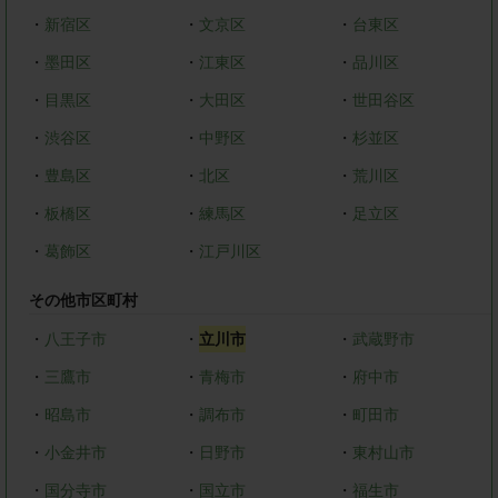
・
新宿区
・
文京区
・
台東区
・
墨田区
・
江東区
・
品川区
・
目黒区
・
大田区
・
世田谷区
・
渋谷区
・
中野区
・
杉並区
・
豊島区
・
北区
・
荒川区
・
板橋区
・
練馬区
・
足立区
・
葛飾区
・
江戸川区
その他市区町村
・
八王子市
・
立川市
・
武蔵野市
・
三鷹市
・
青梅市
・
府中市
・
昭島市
・
調布市
・
町田市
・
小金井市
・
日野市
・
東村山市
・
国分寺市
・
国立市
・
福生市