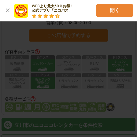
WEBより最大30％お得！

開く
公式アプリ「ニコパス」
住所：
立川市柴崎町6-17-11
地図
営業時間：
08:00-20:00
この店舗で予約する
保有車両クラス
各種サービス
立川市のニコニコレンタカーを条件検索