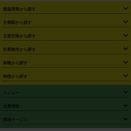
都道府県から探す
・
北海道
・
青森県
・
岩手県
・
宮城県
・
秋田県
・
山形県
主要駅から探す
・
福島県
・
東京都
・
神奈川県
・
埼玉県
・
千葉県
・
茨城県
・
札幌駅
・
仙台駅
・
新宿駅
・
池袋駅
・
渋谷駅
・
東京駅
主要空港から探す
・
栃木県
・
群馬県
・
山梨県
・
愛知県
・
静岡県
・
岐阜県
・
横浜駅
・
川崎駅
・
大宮駅
・
西船橋駅
・
柏駅
・
名古屋駅
・
新千歳空港
・
仙台空港
主要都市から探す
・
長野県
・
新潟県
・
富山県
・
石川県
・
福井県
・
大阪府
・
大阪駅
・
難波駅
・
三宮駅
・
京都駅
・
広島駅
・
博多駅
・
成田空港
・
羽田空港
・
兵庫県
・
京都府
・
滋賀県
・
和歌山県
・
奈良県
・
三重県
・
札幌市
・
仙台市
車種から探す
・
熊本駅
・
那覇空港駅
・
中部国際空港セントレア
・
関西国際空港
・
鳥取県
・
島根県
・
岡山県
・
広島県
・
山口県
・
徳島県
・
千葉市
・
さいたま市
・
軽自動車
・
コンパクトカー
・
ステーションワゴン・セダン
特徴から探す
・
大阪国際空港（伊丹空港）
・
神戸空港
・
香川県
・
愛媛県
・
高知県
・
福岡県
・
佐賀県
・
長崎県
・
横浜市
・
川崎市
・
ミニバン・ワンボックス
・
高級ミニバン・ワンボックス
・
SUV
・
岡山空港
・
徳島空港
・
ハイブリッド
・
宅配レンタカー
・
ETCカードレンタル
・
熊本県
・
大分県
・
宮崎県
・
鹿児島県
・
沖縄県
・
相模原市
・
新潟市
メニュー
・
軽トラック・商用バン
・
福岡空港
・
鹿児島空港
・
長期レンタル
・
深夜時間帯レンタル
・
免責補償プラス
・
静岡市
・
浜松市
・
・
トラック・バン
トップページ
・
はじめての方へ
・
ご利用案内
(タウンエースバン、ライトエースバン等)
企業情報
・
那覇空港
・
パーフェクト補償
・
スタッドレスタイヤ
・
直前予約
・
名古屋市
・
京都市
・
・
トラック・バン
ベストレート保証
・
予約から返却まで
・
・
店舗オリジナル
利用シーン別ガイ
(ハイエースバン・キャラバン等)
・
・
ニコパス(アプリ)
会社概要
・
ニュース
・
国際運転免許証
・
フランチャイズ募集
・
営業時間外返却サービス
・
個人情報保護
関連サービス
・
大阪市
・
堺市
ド
・
・
レッカー搬送サービス
カスタマーハラスメントに対する基本方針
・
神戸市
・
岡山市
・
・
車種・料金
カーリースなら「定額ニコノリパック」
・
店舗を探す
・
キャンペーン