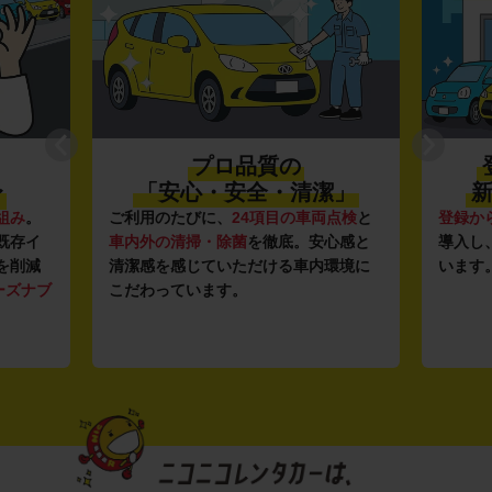
プロ品質の
〜
「安心・安全・清潔」
新
組み
。
ご利用のたびに、
24項目の車両点検
と
登録か
既存イ
車内外の清掃・除菌
を徹底。安心感と
導入し
を削減
清潔感を感じていただける車内環境に
います
ーズナブ
こだわっています。