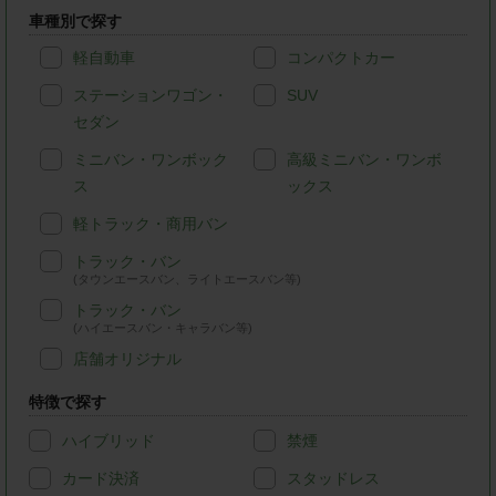
車種別で探す
軽自動車
コンパクトカー
ステーションワゴン・
SUV
セダン
ミニバン・ワンボック
高級ミニバン・ワンボ
ス
ックス
軽トラック・商用バン
トラック・バン
(タウンエースバン、ライトエースバン等)
トラック・バン
(ハイエースバン・キャラバン等)
店舗オリジナル
特徴で探す
ハイブリッド
禁煙
カード決済
スタッドレス