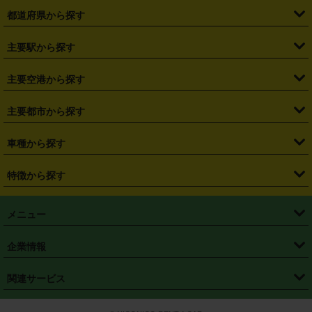
都道府県から探す
・
北海道
・
青森県
・
岩手県
・
宮城県
・
秋田県
・
山形県
主要駅から探す
・
福島県
・
東京都
・
神奈川県
・
埼玉県
・
千葉県
・
茨城県
・
札幌駅
・
仙台駅
・
新宿駅
・
池袋駅
・
渋谷駅
・
東京駅
主要空港から探す
・
栃木県
・
群馬県
・
山梨県
・
愛知県
・
静岡県
・
岐阜県
・
横浜駅
・
川崎駅
・
大宮駅
・
西船橋駅
・
柏駅
・
名古屋駅
・
新千歳空港
・
仙台空港
主要都市から探す
・
長野県
・
新潟県
・
富山県
・
石川県
・
福井県
・
大阪府
・
大阪駅
・
難波駅
・
三宮駅
・
京都駅
・
広島駅
・
博多駅
・
成田空港
・
羽田空港
・
兵庫県
・
京都府
・
滋賀県
・
和歌山県
・
奈良県
・
三重県
・
札幌市
・
仙台市
車種から探す
・
熊本駅
・
那覇空港駅
・
中部国際空港セントレア
・
関西国際空港
・
鳥取県
・
島根県
・
岡山県
・
広島県
・
山口県
・
徳島県
・
千葉市
・
さいたま市
・
軽自動車
・
コンパクトカー
・
ステーションワゴン・セダン
特徴から探す
・
大阪国際空港（伊丹空港）
・
神戸空港
・
香川県
・
愛媛県
・
高知県
・
福岡県
・
佐賀県
・
長崎県
・
横浜市
・
川崎市
・
ミニバン・ワンボックス
・
高級ミニバン・ワンボックス
・
SUV
・
岡山空港
・
徳島空港
・
ハイブリッド
・
宅配レンタカー
・
ETCカードレンタル
・
熊本県
・
大分県
・
宮崎県
・
鹿児島県
・
沖縄県
・
相模原市
・
新潟市
メニュー
・
軽トラック・商用バン
・
福岡空港
・
鹿児島空港
・
長期レンタル
・
深夜時間帯レンタル
・
免責補償プラス
・
静岡市
・
浜松市
・
・
トラック・バン
トップページ
・
はじめての方へ
・
ご利用案内
(タウンエースバン、ライトエースバン等)
企業情報
・
那覇空港
・
パーフェクト補償
・
スタッドレスタイヤ
・
直前予約
・
名古屋市
・
京都市
・
・
トラック・バン
ベストレート保証
・
予約から返却まで
・
・
店舗オリジナル
利用シーン別ガイ
(ハイエースバン・キャラバン等)
・
・
ニコパス(アプリ)
会社概要
・
ニュース
・
国際運転免許証
・
フランチャイズ募集
・
営業時間外返却サービス
・
個人情報保護
関連サービス
・
大阪市
・
堺市
ド
・
・
レッカー搬送サービス
カスタマーハラスメントに対する基本方針
・
神戸市
・
岡山市
・
・
車種・料金
カーリースなら「定額ニコノリパック」
・
店舗を探す
・
キャンペーン