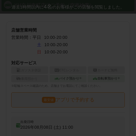
YH立川幸町店でご予約（空車検索）
4
名
過去1時間以内に
のお客様がこの店舗を閲覧しました。
店舗営業時間
営業時間：
平日
10:00
-
20:00
土
10:00-20:00
日
10:00-20:00
対応サービス
ガソスタ併設
ETCレンタル
カーナビ無料
バイク預かり
自転車預かり
車両預かり
※
※
※
駐輪
スペース確認のため、店舗までお電話にてご相談ください。
アプリで予約する
最安値
出発日時
2026年08月08日 (土)
11:00