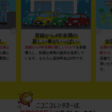
登録から4年未満の
潔」
新しい車がいっぱい♪
全
点検
と
登録から4年未満の新しいクルマ
を多数
全国47
心感と
導入し、快適な車両の提供を追求して
駅チカ
環境に
います。もちろん追加料金は0円です。
店舗で
用いた
す。