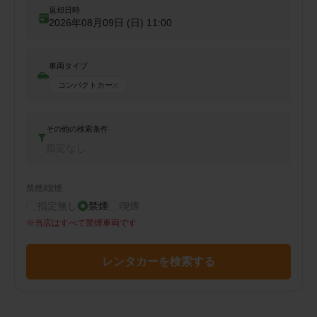
返却日時
2026年08月09日 (日)
11:00
車両タイプ
コンパクトカー
その他の検索条件
指定なし
禁煙/喫煙
指定無し
禁煙
喫煙
※
当店はすべて禁煙車両です
レンタカーを検索する