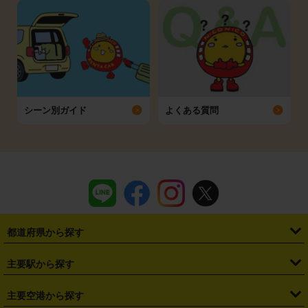
シーン別ガイド
よくある質問
都道府県から探す
・
北海道
・
青森県
・
岩手県
・
宮城県
・
秋田県
・
山形県
主要駅から探す
・
福島県
・
東京都
・
神奈川県
・
埼玉県
・
千葉県
・
茨城県
・
札幌駅
・
仙台駅
・
新宿駅
・
池袋駅
・
渋谷駅
・
東京駅
主要空港から探す
・
栃木県
・
群馬県
・
山梨県
・
愛知県
・
静岡県
・
岐阜県