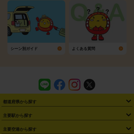
シーン別ガイド
よくある質問
都道府県から探す
・
北海道
・
青森県
・
岩手県
・
宮城県
・
秋田県
・
山形県
主要駅から探す
・
福島県
・
東京都
・
神奈川県
・
埼玉県
・
千葉県
・
茨城県
・
札幌駅
・
仙台駅
・
新宿駅
・
池袋駅
・
渋谷駅
・
東京駅
主要空港から探す
・
栃木県
・
群馬県
・
山梨県
・
愛知県
・
静岡県
・
岐阜県