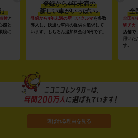
登録から4年未満の
潔」
新しい車がいっぱい♪
全
点検
と
登録から4年未満の新しいクルマ
を多数
全国47
心感と
導入し、快適な車両の提供を追求して
駅チカ
環境に
います。もちろん追加料金は0円です。
店舗で
用いた
す。
選ばれる理由を見る