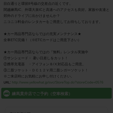
目白通りと環状8号線の交差点の近くです。

関越練馬IC、外環大泉ICと高速へのアクセスも良好。家族や友達と
郊外のドライブに出かけませんか？

ニコニコ料金のレンタカーをご用意してお待ちしております。

★カー用品専門店ならではの充実メンテナンス★

全車ETC完備！（※ETCカードはご用意下さい）

★カー用品専門店ならではの『無料』レンタル実施中

①サンシェード・ 暑い日差しをカット！

②携帯充電器　・アイフォン８/Ⅹ対応品もご用意。

③二股ソケット・ＤＣ１２Ｖ用二股シガーソケット！

※ご来店時にお気軽にお申し付けください。
:
http://www.yellowhat.jp/svc/StoreTop.do?storeCode=0576
練馬貫井店でご予約（空車検索）