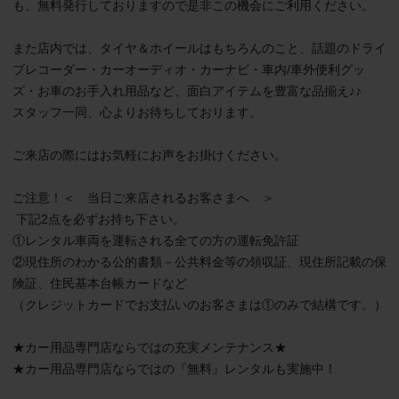
も、無料発行しておりますので是非この機会にご利用ください。

また店内では、タイヤ＆ホイールはもちろんのこと、話題のドライ
ブレコーダー・カーオーディオ・カーナビ・車内/車外便利グッ
ズ・お車のお手入れ用品など、面白アイテムを豊富な品揃え♪♪

スタッフ一同、心よりお待ちしております。

ご来店の際にはお気軽にお声をお掛けください。

ご注意！＜　当日ご来店されるお客さまへ　＞

 下記2点を必ずお持ち下さい。

①レンタル車両を運転される全ての方の運転免許証

②現住所のわかる公的書類－公共料金等の領収証、現住所記載の保
険証、住民基本台帳カードなど

（クレジットカードでお支払いのお客さまは①のみで結構です。）

★カー用品専門店ならではの充実メンテナンス★

★カー用品専門店ならではの『無料』レンタルも実施中！
