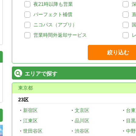
夜21時以降も営業
パーフェクト補償
ニコパス（アプリ）
営業時間外返却サービス
絞り込む
エリアで探す
東京都
23区
・
新宿区
・
文京区
・
台東
・
江東区
・
品川区
・
目黒
・
世田谷区
・
渋谷区
・
中野