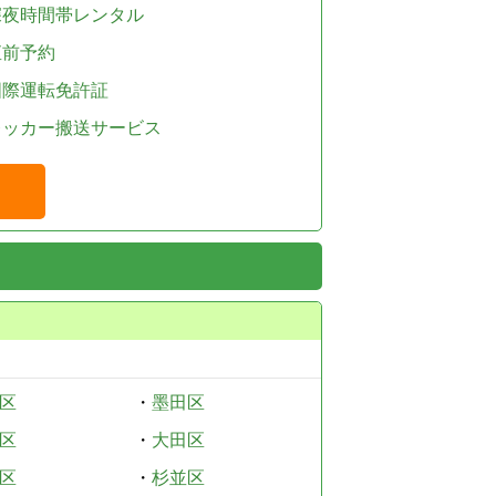
深夜時間帯レンタル
直前予約
国際運転免許証
レッカー搬送サービス
区
・
墨田区
区
・
大田区
区
・
杉並区