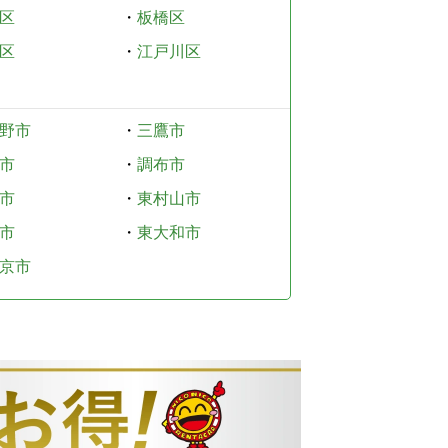
区
・
板橋区
区
・
江戸川区
野市
・
三鷹市
市
・
調布市
市
・
東村山市
市
・
東大和市
京市