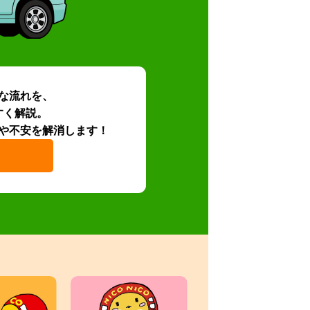
な流れを、
すく解説。
や不安を解消します！