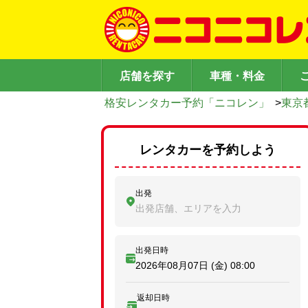
店舗を探す
車種・料金
格安レンタカー予約「ニコレン」
>
東京
レンタカーを予約しよう
出発
出発店舗、エリアを入力
出発日時
2026年08月07日 (金)
08:00
返却日時