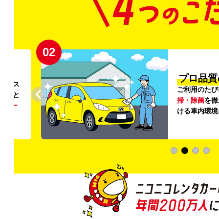
02
円〜
プロ品質
リンス
ご利用のたび
ること
掃・除菌
を徹
う
リー
ける車内環境