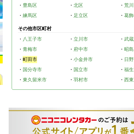
・
豊島区
・
北区
・
荒川
・
練馬区
・
足立区
・
葛飾
その他市区町村
・
八王子市
・
立川市
・
武蔵
・
青梅市
・
府中市
・
昭島
・
町田市
・
小金井市
・
日野
・
国分寺市
・
国立市
・
福生
・
東久留米市
・
羽村市
・
西東