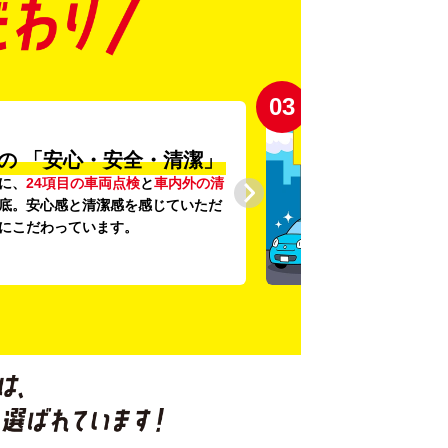
03
の
「安心・安全・清潔」
に、
24項目の車両点検
と
車内外の清
底。安心感と清潔感を感じていただ
にこだわっています。