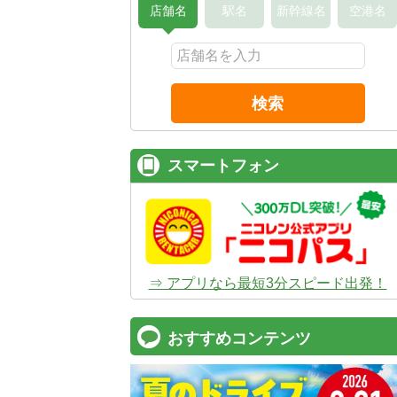
店舗名
駅名
新幹線名
空港名
検索
スマートフォン
⇒ アプリなら最短3分スピード出発！
おすすめコンテンツ