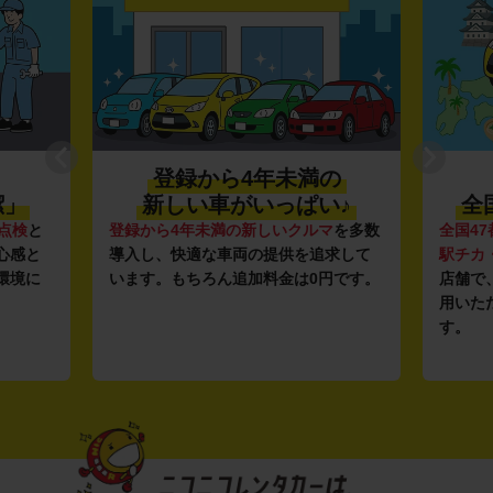
登録から4年未満の
潔」
新しい車がいっぱい♪
全
点検
と
登録から4年未満の新しいクルマ
を多数
全国47
心感と
導入し、快適な車両の提供を追求して
駅チカ
環境に
います。もちろん追加料金は0円です。
店舗で
用いた
す。