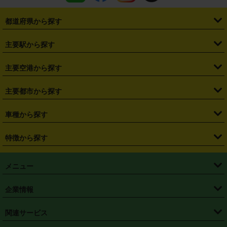
都道府県から探す
・
北海道
・
青森県
・
岩手県
・
宮城県
・
秋田県
・
山形県
主要駅から探す
・
福島県
・
東京都
・
神奈川県
・
埼玉県
・
千葉県
・
茨城県
・
札幌駅
・
仙台駅
・
新宿駅
・
池袋駅
・
渋谷駅
・
東京駅
主要空港から探す
・
栃木県
・
群馬県
・
山梨県
・
愛知県
・
静岡県
・
岐阜県
・
横浜駅
・
川崎駅
・
大宮駅
・
西船橋駅
・
柏駅
・
名古屋駅
・
新千歳空港
・
仙台空港
主要都市から探す
・
長野県
・
新潟県
・
富山県
・
石川県
・
福井県
・
大阪府
・
大阪駅
・
難波駅
・
三宮駅
・
京都駅
・
広島駅
・
博多駅
・
成田空港
・
羽田空港
・
兵庫県
・
京都府
・
滋賀県
・
和歌山県
・
奈良県
・
三重県
・
札幌市
・
仙台市
車種から探す
・
熊本駅
・
那覇空港駅
・
中部国際空港セントレア
・
関西国際空港
・
鳥取県
・
島根県
・
岡山県
・
広島県
・
山口県
・
徳島県
・
千葉市
・
さいたま市
・
軽自動車
・
コンパクトカー
・
ステーションワゴン・セダン
特徴から探す
・
大阪国際空港（伊丹空港）
・
神戸空港
・
香川県
・
愛媛県
・
高知県
・
福岡県
・
佐賀県
・
長崎県
・
横浜市
・
川崎市
・
ミニバン・ワンボックス
・
高級ミニバン・ワンボックス
・
SUV
・
岡山空港
・
徳島空港
・
ハイブリッド
・
宅配レンタカー
・
ETCカードレンタル
・
熊本県
・
大分県
・
宮崎県
・
鹿児島県
・
沖縄県
・
相模原市
・
新潟市
メニュー
・
軽トラック・商用バン
・
福岡空港
・
鹿児島空港
・
長期レンタル
・
深夜時間帯レンタル
・
免責補償プラス
・
静岡市
・
浜松市
・
・
トラック・バン
トップページ
・
はじめての方へ
・
ご利用案内
(タウンエースバン、ライトエースバン等)
企業情報
・
那覇空港
・
パーフェクト補償
・
スタッドレスタイヤ
・
直前予約
・
名古屋市
・
京都市
・
・
トラック・バン
ベストレート保証
・
予約から返却まで
・
・
店舗オリジナル
利用シーン別ガイ
(ハイエースバン・キャラバン等)
・
・
ニコパス(アプリ)
会社概要
・
ニュース
・
国際運転免許証
・
フランチャイズ募集
・
営業時間外返却サービス
・
個人情報保護
関連サービス
・
大阪市
・
堺市
ド
・
・
レッカー搬送サービス
カスタマーハラスメントに対する基本方針