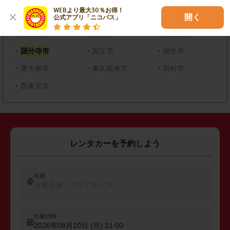
WEBより最大30％お得！

・
昭島市
・
調布市
・
町田市
開く
公式アプリ「ニコパス」
・
小金井市
・
日野市
・
東村山市
・
国分寺市
・
国立市
・
福生市
・
東大和市
・
東久留米市
・
羽村市
・
西東京市
レンタカーを予約しよう
出発
出発店舗、エリアを入力
出発日時
2026年08月10日 (月)
11:00