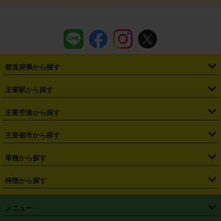
都道府県から探す
・
北海道
・
青森県
・
岩手県
・
宮城県
・
秋田県
・
山形県
主要駅から探す
・
福島県
・
東京都
・
神奈川県
・
埼玉県
・
千葉県
・
茨城県
・
札幌駅
・
仙台駅
・
新宿駅
・
池袋駅
・
渋谷駅
・
東京駅
主要空港から探す
・
栃木県
・
群馬県
・
山梨県
・
愛知県
・
静岡県
・
岐阜県
・
横浜駅
・
川崎駅
・
大宮駅
・
西船橋駅
・
柏駅
・
名古屋駅
・
新千歳空港
・
仙台空港
主要都市から探す
・
長野県
・
新潟県
・
富山県
・
石川県
・
福井県
・
大阪府
・
大阪駅
・
難波駅
・
三宮駅
・
京都駅
・
広島駅
・
博多駅
・
成田空港
・
羽田空港
・
兵庫県
・
京都府
・
滋賀県
・
和歌山県
・
奈良県
・
三重県
・
札幌市
・
仙台市
車種から探す
・
熊本駅
・
那覇空港駅
・
中部国際空港セントレア
・
関西国際空港
・
鳥取県
・
島根県
・
岡山県
・
広島県
・
山口県
・
徳島県
・
千葉市
・
さいたま市
・
軽自動車
・
コンパクトカー
・
ステーションワゴン・セダン
特徴から探す
・
大阪国際空港（伊丹空港）
・
神戸空港
・
香川県
・
愛媛県
・
高知県
・
福岡県
・
佐賀県
・
長崎県
・
横浜市
・
川崎市
・
ミニバン・ワンボックス
・
高級ミニバン・ワンボックス
・
SUV
・
岡山空港
・
徳島空港
・
ハイブリッド
・
宅配レンタカー
・
ETCカードレンタル
・
熊本県
・
大分県
・
宮崎県
・
鹿児島県
・
沖縄県
・
相模原市
・
新潟市
メニュー
・
軽トラック・商用バン
・
福岡空港
・
鹿児島空港
・
長期レンタル
・
深夜時間帯レンタル
・
免責補償プラス
・
静岡市
・
浜松市