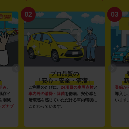
02
03
プロ品質の
〜
「安心・安全・清潔」
新
組み
。
ご利用のたびに、
24項目の車両点検
と
登録か
既存イ
車内外の清掃・除菌
を徹底。安心感と
導入し
を削減
清潔感を感じていただける車内環境に
います
ーズナブ
こだわっています。