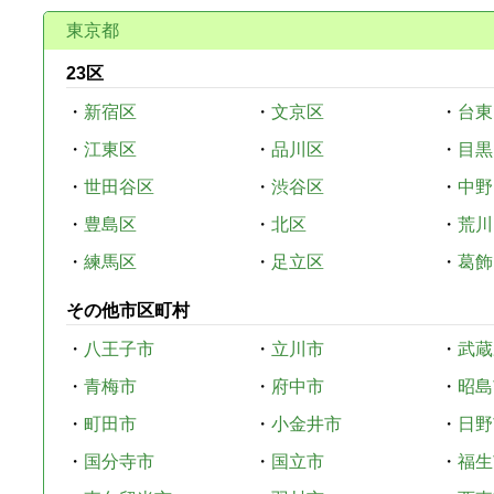
東京都
23区
・
新宿区
・
文京区
・
台東
・
江東区
・
品川区
・
目黒
・
世田谷区
・
渋谷区
・
中野
・
豊島区
・
北区
・
荒川
・
練馬区
・
足立区
・
葛飾
その他市区町村
・
八王子市
・
立川市
・
武蔵
・
青梅市
・
府中市
・
昭島
・
町田市
・
小金井市
・
日野
・
国分寺市
・
国立市
・
福生