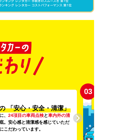
03
の
「安心・安全・清潔」
に、
24項目の車両点検
と
車内外の清
底。安心感と清潔感を感じていただ
にこだわっています。