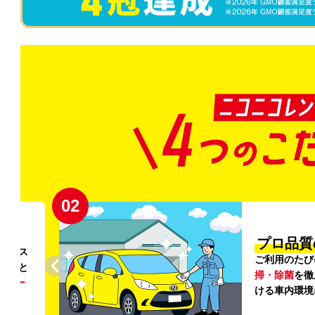
02
円〜
プロ品質
リンス
ご利用のたび
ること
掃・除菌
を徹
う
リー
ける車内環境