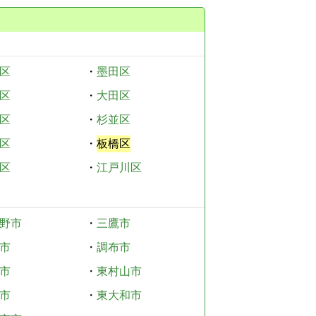
区
・
墨田区
区
・
大田区
区
・
杉並区
区
・
板橋区
区
・
江戸川区
野市
・
三鷹市
市
・
調布市
市
・
東村山市
市
・
東大和市