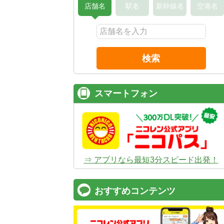
店舗名
駅名
新幹線名
空港名
検索
スマートフォン
⇒ アプリなら最短3分スピード出発！
おすすめコンテンツ