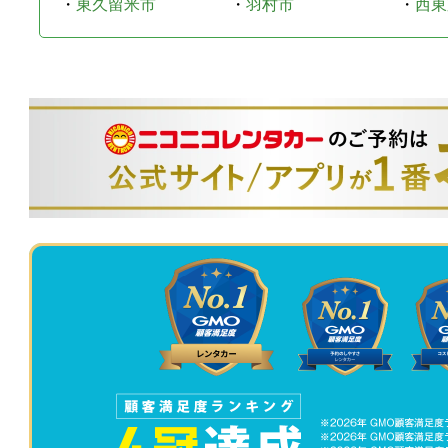
・
東久留米市
・
羽村市
・
西東