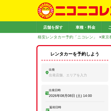
店舗を探す
車種・料金
格安レンタカー予約「ニコレン」
>
東京
レンタカーを予約しよう
出発
出発店舗、エリアを入力
出発日時
2026年08月08日 (土)
14:00
返却日時