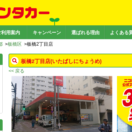
ご利用案内
キャンペーン
選ばれる理由
よくある
都
>
板橋区
>
板橋2丁目店
板橋2丁目店
(いたばしにちょうめ)
<< 戻る