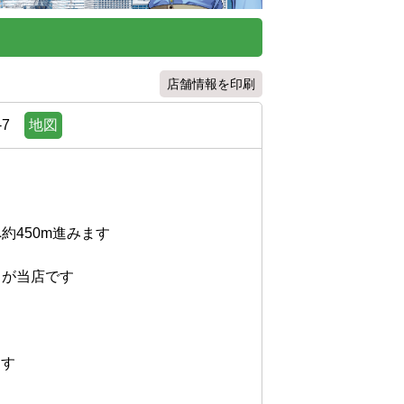
店舗情報を印刷
7
地図
50m進みます

当店です


