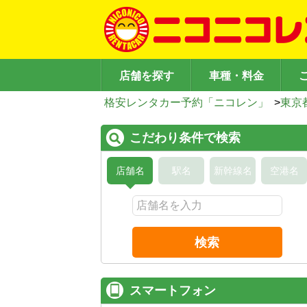
店舗を探す
車種・料金
格安レンタカー予約「ニコレン」
>
東京
こだわり条件で検索
店舗名
駅名
新幹線名
空港名
検索
スマートフォン