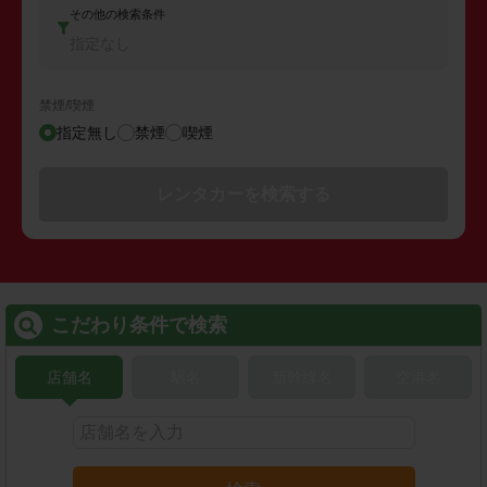
その他の検索条件
指定なし
禁煙/喫煙
指定無し
禁煙
喫煙
レンタカーを検索する
こだわり条件で検索
店舗名
駅名
新幹線名
空港名