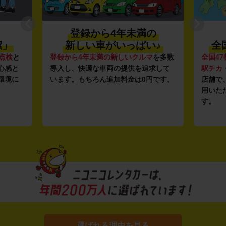
登録から4年未満の
潔」
新しい車がいっぱい♪
全
点検
と
登録から4年未満の新しいクルマ
を多数
全国47
心感と
導入し、快適な車両の提供を追求して
駅チカ
環境に
います。もちろん追加料金は0円です。
店舗で
用いた
す。
選ばれる理由を見る