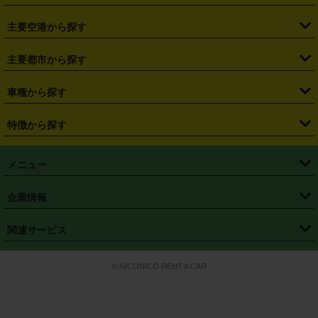
・
福島県
・
東京都
・
神奈川県
・
埼玉県
・
千葉県
・
茨城県
・
札幌駅
・
仙台駅
・
新宿駅
・
池袋駅
・
渋谷駅
・
東京駅
主要空港から探す
・
栃木県
・
群馬県
・
山梨県
・
愛知県
・
静岡県
・
岐阜県
・
横浜駅
・
川崎駅
・
大宮駅
・
西船橋駅
・
柏駅
・
名古屋駅
・
新千歳空港
・
仙台空港
主要都市から探す
・
長野県
・
新潟県
・
富山県
・
石川県
・
福井県
・
大阪府
・
大阪駅
・
難波駅
・
三宮駅
・
京都駅
・
広島駅
・
博多駅
・
成田空港
・
羽田空港
・
兵庫県
・
京都府
・
滋賀県
・
和歌山県
・
奈良県
・
三重県
・
札幌市
・
仙台市
車種から探す
・
熊本駅
・
那覇空港駅
・
中部国際空港セントレア
・
関西国際空港
・
鳥取県
・
島根県
・
岡山県
・
広島県
・
山口県
・
徳島県
・
千葉市
・
さいたま市
・
軽自動車
・
コンパクトカー
・
ステーションワゴン・セダン
特徴から探す
・
大阪国際空港（伊丹空港）
・
神戸空港
・
香川県
・
愛媛県
・
高知県
・
福岡県
・
佐賀県
・
長崎県
・
横浜市
・
川崎市
・
ミニバン・ワンボックス
・
高級ミニバン・ワンボックス
・
SUV
・
岡山空港
・
徳島空港
・
ハイブリッド
・
宅配レンタカー
・
ETCカードレンタル
・
熊本県
・
大分県
・
宮崎県
・
鹿児島県
・
沖縄県
・
相模原市
・
新潟市
メニュー
・
軽トラック・商用バン
・
福岡空港
・
鹿児島空港
・
長期レンタル
・
深夜時間帯レンタル
・
免責補償プラス
・
静岡市
・
浜松市
・
・
トラック・バン
トップページ
・
はじめての方へ
・
ご利用案内
(タウンエースバン、ライトエースバン等)
企業情報
・
那覇空港
・
パーフェクト補償
・
スタッドレスタイヤ
・
直前予約
・
名古屋市
・
京都市
・
・
トラック・バン
ベストレート保証
・
予約から返却まで
・
・
店舗オリジナル
利用シーン別ガイ
(ハイエースバン・キャラバン等)
・
・
ニコパス(アプリ)
会社概要
・
ニュース
・
国際運転免許証
・
フランチャイズ募集
・
営業時間外返却サービス
・
個人情報保護
関連サービス
・
大阪市
・
堺市
ド
・
・
レッカー搬送サービス
カスタマーハラスメントに対する基本方針
・
神戸市
・
岡山市
・
・
車種・料金
カーリースなら「定額ニコノリパック」
・
店舗を探す
・
キャンペーン
© NICONICO RENT A CAR
・
特定商取引法に基づく表記
・
旅行業約款
・
広島市
・
北九州市
・
・
会員特典
超短期カーリースの「ニコリース」
・
選ばれる理由
・
安心・安全への取
り組み
・
福岡市
・
熊本市