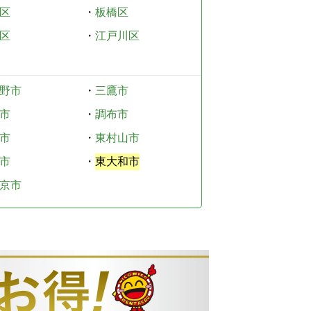
区
・
板橋区
区
・
江戸川区
野市
・
三鷹市
市
・
調布市
市
・
東村山市
市
・
東大和市
京市