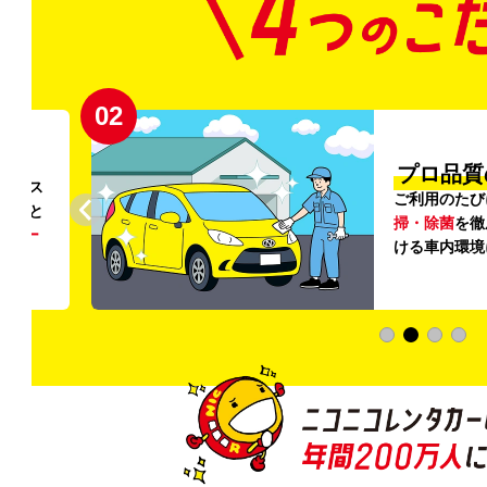
02
円〜
プロ品質
リンス
ご利用のたび
ること
掃・除菌
を徹
う
リー
ける車内環境