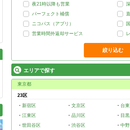
夜21時以降も営業
パーフェクト補償
ニコパス（アプリ）
営業時間外返却サービス
絞り込む
エリアで探す
東京都
23区
・
新宿区
・
文京区
・
台東
・
江東区
・
品川区
・
目黒
・
世田谷区
・
渋谷区
・
中野