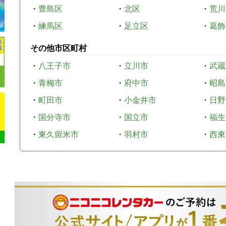
・
豊島区
・
北区
・
荒川
・
練馬区
・
足立区
・
葛飾
その他市区町村
・
八王子市
・
立川市
・
武蔵
・
青梅市
・
府中市
・
昭島
・
町田市
・
小金井市
・
日野
・
国分寺市
・
国立市
・
福生
・
東久留米市
・
羽村市
・
西東