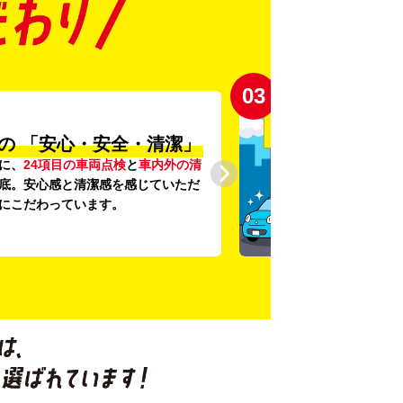
03
の
「安心・安全・清潔」
に、
24項目の車両点検
と
車内外の清
底。安心感と清潔感を感じていただ
にこだわっています。