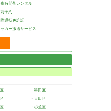
深夜時間帯レンタル
直前予約
国際運転免許証
レッカー搬送サービス
区
・
墨田区
区
・
大田区
区
・
杉並区