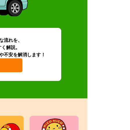
な流れを、
すく解説。
や不安を解消します！