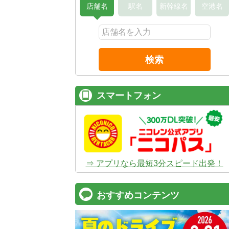
店舗名
駅名
新幹線名
空港名
検索
スマートフォン
⇒ アプリなら最短3分スピード出発！
おすすめコンテンツ