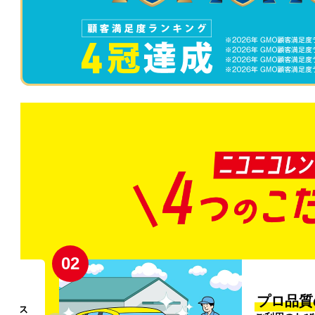
02
円〜
プロ品質
リンス