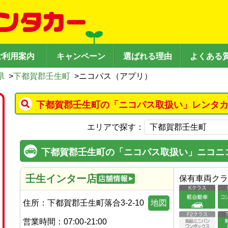
ご利用案内
キャンペーン
選ばれる理由
よくある
県
>
下都賀郡壬生町
>
ニコパス（アプリ）
下都賀郡壬生町の「ニコパス取扱い」レンタカ
エリアで探す：
下都賀郡壬生町の「ニコパス取扱い」ニコニ
壬生インター店
保有車両クラ
住所：
下都賀郡壬生町落合3-2-10
地図
営業時間：
07:00-21:00