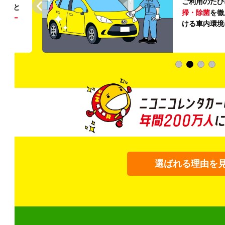
ご利用のたび
ること
掃・除菌
を徹
う
リー
ける車内環境
選ばれる理由を