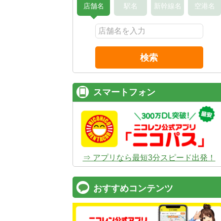
店舗名
駅名
新幹線名
空港名
検索
スマートフォン
⇒ アプリなら最短3分スピード出発！
おすすめコンテンツ