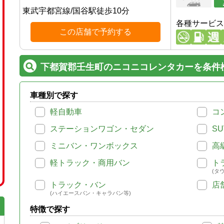
東武宇都宮線
/
国谷駅
徒歩
10
分
各種サービス
この店舗で予約する
下都賀郡壬生町のニコニコレンタカーを条件
車種別で探す
軽自動車
コ
ステーションワゴン・セダン
SU
ミニバン・ワンボックス
高
軽トラック・商用バン
ト
(タ
トラック・バン
店
(ハイエースバン・キャラバン等)
特徴で探す