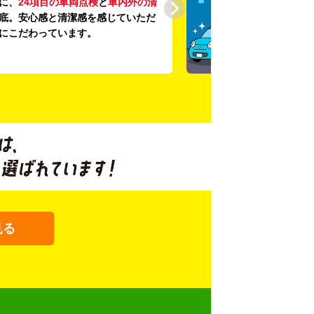
に、
24項目の車両点検
と
車内外の清
底。安心感と清潔感を感じていただ
にこだわっています。
見る