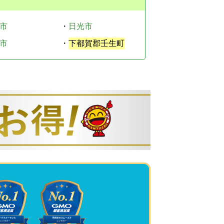
市
・
日光市
市
・
下都賀郡壬生町