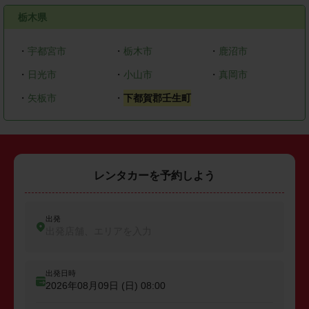
栃木県
・
宇都宮市
・
栃木市
・
鹿沼市
・
日光市
・
小山市
・
真岡市
・
矢板市
・
下都賀郡壬生町
レンタカーを予約しよう
出発
出発店舗、エリアを入力
出発日時
2026年08月09日 (日)
08:00