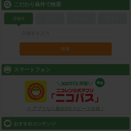
こだわり条件で検索
店舗名
駅名
新幹線名
空港名
検索
スマートフォン
⇒ アプリなら最短3分スピード出発！
おすすめコンテンツ