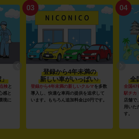
03
04
登録から4年未満の
潔」
新しい車がいっぱい♪
全
点検
と
登録から4年未満の新しいクルマ
を多数
全国47
心感と
導入し、快適な車両の提供を追求して
駅チカ
環境に
います。もちろん追加料金は0円です。
店舗で
用いた
す。