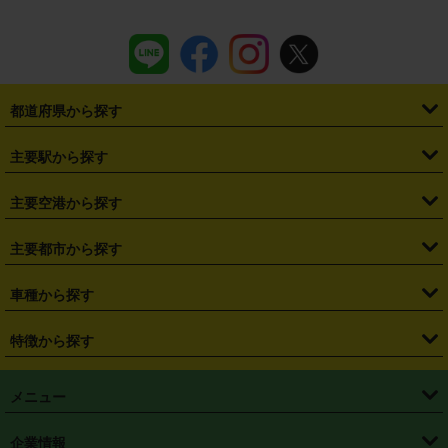
都道府県から探す
・
北海道
・
青森県
・
岩手県
・
宮城県
・
秋田県
・
山形県
主要駅から探す
・
福島県
・
東京都
・
神奈川県
・
埼玉県
・
千葉県
・
茨城県
・
札幌駅
・
仙台駅
・
新宿駅
・
池袋駅
・
渋谷駅
・
東京駅
主要空港から探す
・
栃木県
・
群馬県
・
山梨県
・
愛知県
・
静岡県
・
岐阜県
・
横浜駅
・
川崎駅
・
大宮駅
・
西船橋駅
・
柏駅
・
名古屋駅
・
新千歳空港
・
仙台空港
主要都市から探す
・
長野県
・
新潟県
・
富山県
・
石川県
・
福井県
・
大阪府
・
大阪駅
・
難波駅
・
三宮駅
・
京都駅
・
広島駅
・
博多駅
・
成田空港
・
羽田空港
・
兵庫県
・
京都府
・
滋賀県
・
和歌山県
・
奈良県
・
三重県
・
札幌市
・
仙台市
車種から探す
・
熊本駅
・
那覇空港駅
・
中部国際空港セントレア
・
関西国際空港
・
鳥取県
・
島根県
・
岡山県
・
広島県
・
山口県
・
徳島県
・
千葉市
・
さいたま市
・
軽自動車
・
コンパクトカー
・
ステーションワゴン・セダン
特徴から探す
・
大阪国際空港（伊丹空港）
・
神戸空港
・
香川県
・
愛媛県
・
高知県
・
福岡県
・
佐賀県
・
長崎県
・
横浜市
・
川崎市
・
ミニバン・ワンボックス
・
高級ミニバン・ワンボックス
・
SUV
・
岡山空港
・
徳島空港
・
ハイブリッド
・
宅配レンタカー
・
ETCカードレンタル
・
熊本県
・
大分県
・
宮崎県
・
鹿児島県
・
沖縄県
・
相模原市
・
新潟市
メニュー
・
軽トラック・商用バン
・
福岡空港
・
鹿児島空港
・
長期レンタル
・
深夜時間帯レンタル
・
免責補償プラス
・
静岡市
・
浜松市
・
・
トラック・バン
トップページ
・
はじめての方へ
・
ご利用案内
(タウンエースバン、ライトエースバン等)
企業情報
・
那覇空港
・
パーフェクト補償
・
スタッドレスタイヤ
・
直前予約