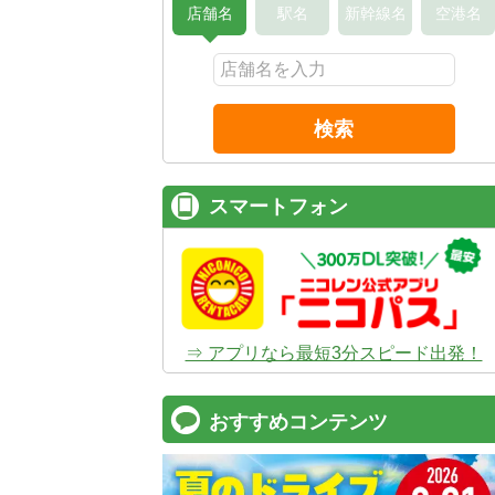
店舗名
駅名
新幹線名
空港名
検索
スマートフォン
⇒ アプリなら最短3分スピード出発！
おすすめコンテンツ