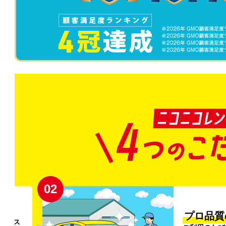
02
円〜
プロ品質
リンス