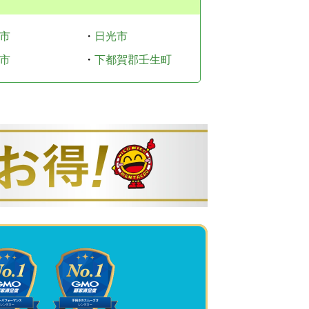
市
・
日光市
市
・
下都賀郡壬生町