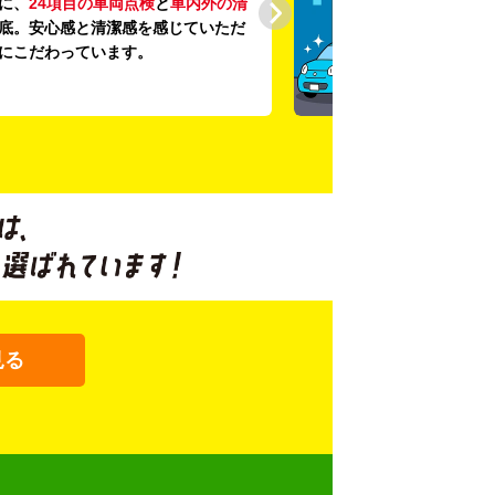
に、
24項目の車両点検
と
車内外の清
底。安心感と清潔感を感じていただ
にこだわっています。
見る