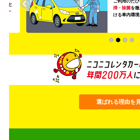
ご利用のたび
ること
掃・除菌
を徹
う
リー
ける車内環境
選ばれる理由を