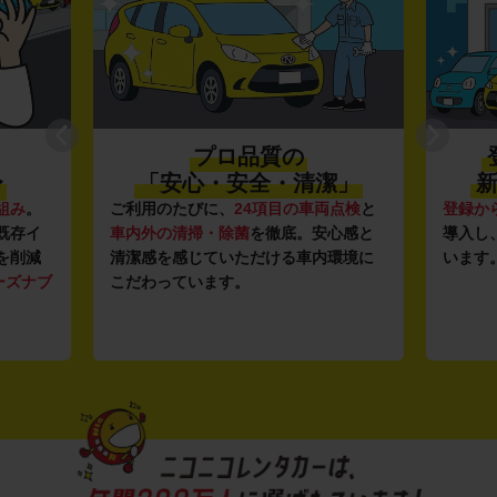
プロ品質の
〜
「安心・安全・清潔」
新
組み
。
ご利用のたびに、
24項目の車両点検
と
登録か
既存イ
車内外の清掃・除菌
を徹底。安心感と
導入し
を削減
清潔感を感じていただける車内環境に
います
ーズナブ
こだわっています。