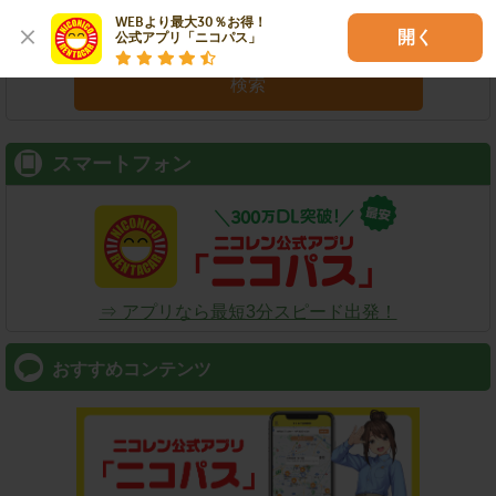
WEBより最大30％お得！

開く
公式アプリ「ニコパス」
検索
スマートフォン
⇒ アプリなら最短3分スピード出発！
おすすめコンテンツ