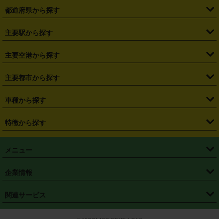
都道府県から探す
・
北海道
・
青森県
・
岩手県
・
宮城県
・
秋田県
・
山形県
主要駅から探す
・
福島県
・
東京都
・
神奈川県
・
埼玉県
・
千葉県
・
茨城県
・
札幌駅
・
仙台駅
・
新宿駅
・
池袋駅
・
渋谷駅
・
東京駅
主要空港から探す
・
栃木県
・
群馬県
・
山梨県
・
愛知県
・
静岡県
・
岐阜県
・
横浜駅
・
川崎駅
・
大宮駅
・
西船橋駅
・
柏駅
・
名古屋駅
・
新千歳空港
・
仙台空港
主要都市から探す
・
長野県
・
新潟県
・
富山県
・
石川県
・
福井県
・
大阪府
・
大阪駅
・
難波駅
・
三宮駅
・
京都駅
・
広島駅
・
博多駅
・
成田空港
・
羽田空港
・
兵庫県
・
京都府
・
滋賀県
・
和歌山県
・
奈良県
・
三重県
・
札幌市
・
仙台市
車種から探す
・
熊本駅
・
那覇空港駅
・
中部国際空港セントレア
・
関西国際空港
・
鳥取県
・
島根県
・
岡山県
・
広島県
・
山口県
・
徳島県
・
千葉市
・
さいたま市
・
軽自動車
・
コンパクトカー
・
ステーションワゴン・セダン
特徴から探す
・
大阪国際空港（伊丹空港）
・
神戸空港
・
香川県
・
愛媛県
・
高知県
・
福岡県
・
佐賀県
・
長崎県
・
横浜市
・
川崎市
・
ミニバン・ワンボックス
・
高級ミニバン・ワンボックス
・
SUV
・
岡山空港
・
徳島空港
・
ハイブリッド
・
宅配レンタカー
・
ETCカードレンタル
・
熊本県
・
大分県
・
宮崎県
・
鹿児島県
・
沖縄県
・
相模原市
・
新潟市
メニュー
・
軽トラック・商用バン
・
福岡空港
・
鹿児島空港
・
長期レンタル
・
深夜時間帯レンタル
・
免責補償プラス
・
静岡市
・
浜松市
・
・
トラック・バン
トップページ
・
はじめての方へ
・
ご利用案内
(タウンエースバン、ライトエースバン等)
企業情報
・
那覇空港
・
パーフェクト補償
・
スタッドレスタイヤ
・
直前予約
・
名古屋市
・
京都市
・
・
トラック・バン
ベストレート保証
・
予約から返却まで
・
・
店舗オリジナル
利用シーン別ガイ
(ハイエースバン・キャラバン等)
・
・
ニコパス(アプリ)
会社概要
・
ニュース
・
国際運転免許証
・
フランチャイズ募集
・
営業時間外返却サービス
・
個人情報保護
関連サービス
・
大阪市
・
堺市
ド
・
・
レッカー搬送サービス
カスタマーハラスメントに対する基本方針
・
神戸市
・
岡山市
・
・
車種・料金
カーリースなら「定額ニコノリパック」
・
店舗を探す
・
キャンペーン