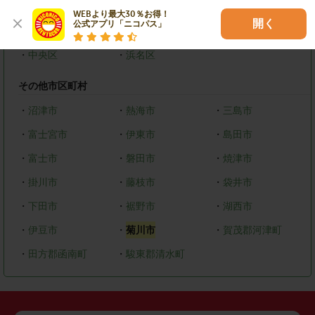
・
葵区
・
駿河区
・
清水区
WEBより最大30％お得！

開く
公式アプリ「ニコパス」
浜松市
・
中央区
・
浜名区
その他市区町村
・
沼津市
・
熱海市
・
三島市
・
富士宮市
・
伊東市
・
島田市
・
富士市
・
磐田市
・
焼津市
・
掛川市
・
藤枝市
・
袋井市
・
下田市
・
裾野市
・
湖西市
・
伊豆市
・
菊川市
・
賀茂郡河津町
・
田方郡函南町
・
駿東郡清水町