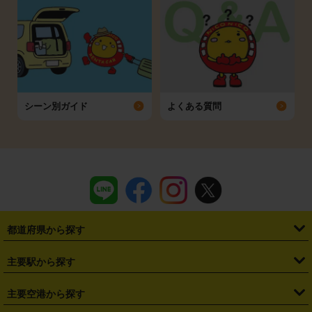
シーン別ガイド
よくある質問
都道府県から探す
・
北海道
・
青森県
・
岩手県
・
宮城県
・
秋田県
・
山形県
主要駅から探す
・
福島県
・
東京都
・
神奈川県
・
埼玉県
・
千葉県
・
茨城県
・
札幌駅
・
仙台駅
・
新宿駅
・
池袋駅
・
渋谷駅
・
東京駅
主要空港から探す
・
栃木県
・
群馬県
・
山梨県
・
愛知県
・
静岡県
・
岐阜県
・
横浜駅
・
川崎駅
・
大宮駅
・
西船橋駅
・
柏駅
・
名古屋駅