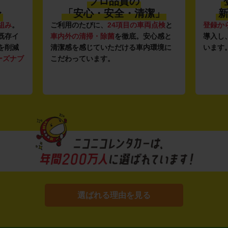
プロ品質の
〜
「安心・安全・清潔」
新
組み
。
ご利用のたびに、
24項目の車両点検
と
登録か
既存イ
車内外の清掃・除菌
を徹底。安心感と
導入し
を削減
清潔感を感じていただける車内環境に
います
ーズナブ
こだわっています。
選ばれる理由を見る