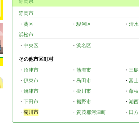
静岡県
静岡市
・
葵区
・
駿河区
・
清水
浜松市
・
中央区
・
浜名区
その他市区町村
・
沼津市
・
熱海市
・
三島
・
伊東市
・
島田市
・
富士
・
焼津市
・
掛川市
・
藤枝
・
下田市
・
裾野市
・
湖西
・
菊川市
・
賀茂郡河津町
・
田方