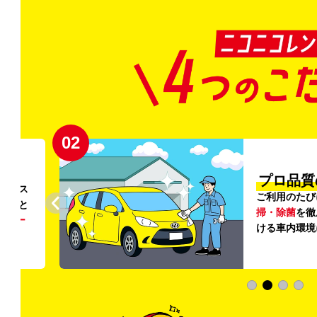
02
円〜
プロ品質
リンス
ご利用のたび
ること
掃・除菌
を徹
う
リー
ける車内環境