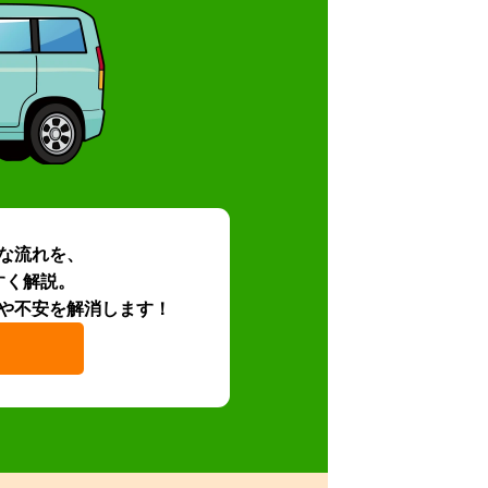
な流れを、
すく解説。
や不安を解消します！