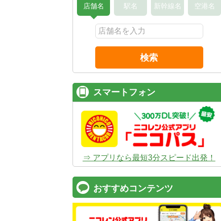
店舗名
駅名
新幹線名
空港名
検索
スマートフォン
⇒ アプリなら最短3分スピード出発！
おすすめコンテンツ