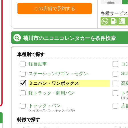
この店舗で予約する
各種サービス
菊川市のニコニコレンタカーを条件検索
車種別で探す
軽自動車
コ
ステーションワゴン・セダン
SU
ミニバン・ワンボックス
高
軽トラック・商用バン
ト
(タ
トラック・バン
店
(ハイエースバン・キャラバン等)
特徴で探す