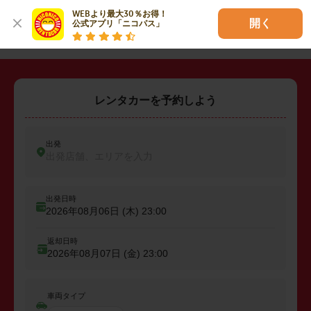
WEBより最大30％お得！

・
田方郡函南町
・
駿東郡清水町
開く
公式アプリ「ニコパス」
レンタカーを予約しよう
出発
出発店舗、エリアを入力
出発日時
2026年08月06日 (木)
23:00
返却日時
2026年08月07日 (金)
23:00
車両タイプ