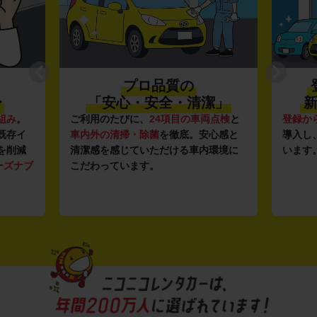
プロ品質の
〜
「安心・安全・清潔」
新
組み
。
ご利用のたびに、
24項目の車両点検
と
登録か
既存イ
車内外の清掃・除菌
を徹底。安心感と
導入し
を削減
清潔感を感じていただける車内環境に
います
ーズナブ
こだわっています。