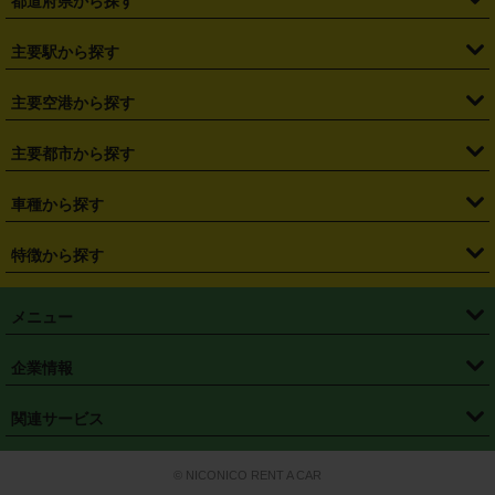
都道府県から探す
・
北海道
・
青森県
・
岩手県
・
宮城県
・
秋田県
・
山形県
主要駅から探す
・
福島県
・
東京都
・
神奈川県
・
埼玉県
・
千葉県
・
茨城県
・
札幌駅
・
仙台駅
・
新宿駅
・
池袋駅
・
渋谷駅
・
東京駅
主要空港から探す
・
栃木県
・
群馬県
・
山梨県
・
愛知県
・
静岡県
・
岐阜県
・
横浜駅
・
川崎駅
・
大宮駅
・
西船橋駅
・
柏駅
・
名古屋駅
・
新千歳空港
・
仙台空港
主要都市から探す
・
長野県
・
新潟県
・
富山県
・
石川県
・
福井県
・
大阪府
・
大阪駅
・
難波駅
・
三宮駅
・
京都駅
・
広島駅
・
博多駅
・
成田空港
・
羽田空港
・
兵庫県
・
京都府
・
滋賀県
・
和歌山県
・
奈良県
・
三重県
・
札幌市
・
仙台市
車種から探す
・
熊本駅
・
那覇空港駅
・
中部国際空港セントレア
・
関西国際空港
・
鳥取県
・
島根県
・
岡山県
・
広島県
・
山口県
・
徳島県
・
千葉市
・
さいたま市
・
軽自動車
・
コンパクトカー
・
ステーションワゴン・セダン
特徴から探す
・
大阪国際空港（伊丹空港）
・
神戸空港
・
香川県
・
愛媛県
・
高知県
・
福岡県
・
佐賀県
・
長崎県
・
横浜市
・
川崎市
・
ミニバン・ワンボックス
・
高級ミニバン・ワンボックス
・
SUV
・
岡山空港
・
徳島空港
・
ハイブリッド
・
宅配レンタカー
・
ETCカードレンタル
・
熊本県
・
大分県
・
宮崎県
・
鹿児島県
・
沖縄県
・
相模原市
・
新潟市
メニュー
・
軽トラック・商用バン
・
福岡空港
・
鹿児島空港
・
長期レンタル
・
深夜時間帯レンタル
・
免責補償プラス
・
静岡市
・
浜松市
・
・
トラック・バン
トップページ
・
はじめての方へ
・
ご利用案内
(タウンエースバン、ライトエースバン等)
企業情報
・
那覇空港
・
パーフェクト補償
・
スタッドレスタイヤ
・
直前予約
・
名古屋市
・
京都市
・
・
トラック・バン
ベストレート保証
・
予約から返却まで
・
・
店舗オリジナル
利用シーン別ガイ
(ハイエースバン・キャラバン等)
・
・
ニコパス(アプリ)
会社概要
・
ニュース
・
国際運転免許証
・
フランチャイズ募集
・
営業時間外返却サービス
・
個人情報保護
関連サービス
・
大阪市
・
堺市
ド
・
・
レッカー搬送サービス
カスタマーハラスメントに対する基本方針
・
神戸市
・
岡山市
・
・
車種・料金
カーリースなら「定額ニコノリパック」
・
店舗を探す
・
キャンペーン
© NICONICO RENT A CAR
・
特定商取引法に基づく表記
・
旅行業約款
・
広島市
・
北九州市