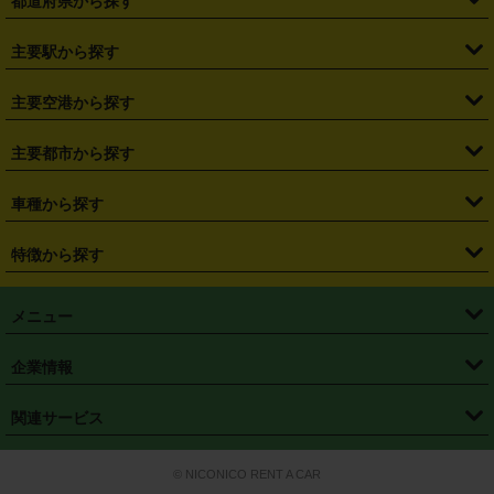
都道府県から探す
・
北海道
・
青森県
・
岩手県
・
宮城県
・
秋田県
・
山形県
主要駅から探す
・
福島県
・
東京都
・
神奈川県
・
埼玉県
・
千葉県
・
茨城県
・
札幌駅
・
仙台駅
・
新宿駅
・
池袋駅
・
渋谷駅
・
東京駅
主要空港から探す
・
栃木県
・
群馬県
・
山梨県
・
愛知県
・
静岡県
・
岐阜県
・
横浜駅
・
川崎駅
・
大宮駅
・
西船橋駅
・
柏駅
・
名古屋駅
・
新千歳空港
・
仙台空港
主要都市から探す
・
長野県
・
新潟県
・
富山県
・
石川県
・
福井県
・
大阪府
・
大阪駅
・
難波駅
・
三宮駅
・
京都駅
・
広島駅
・
博多駅
・
成田空港
・
羽田空港
・
兵庫県
・
京都府
・
滋賀県
・
和歌山県
・
奈良県
・
三重県
・
札幌市
・
仙台市
車種から探す
・
熊本駅
・
那覇空港駅
・
中部国際空港セントレア
・
関西国際空港
・
鳥取県
・
島根県
・
岡山県
・
広島県
・
山口県
・
徳島県
・
千葉市
・
さいたま市
・
軽自動車
・
コンパクトカー
・
ステーションワゴン・セダン
特徴から探す
・
大阪国際空港（伊丹空港）
・
神戸空港
・
香川県
・
愛媛県
・
高知県
・
福岡県
・
佐賀県
・
長崎県
・
横浜市
・
川崎市
・
ミニバン・ワンボックス
・
高級ミニバン・ワンボックス
・
SUV
・
岡山空港
・
徳島空港
・
ハイブリッド
・
宅配レンタカー
・
ETCカードレンタル
・
熊本県
・
大分県
・
宮崎県
・
鹿児島県
・
沖縄県
・
相模原市
・
新潟市
メニュー
・
軽トラック・商用バン
・
福岡空港
・
鹿児島空港
・
長期レンタル
・
深夜時間帯レンタル
・
免責補償プラス
・
静岡市
・
浜松市
・
・
トラック・バン
トップページ
・
はじめての方へ
・
ご利用案内
(タウンエースバン、ライトエースバン等)
企業情報
・
那覇空港
・
パーフェクト補償
・
スタッドレスタイヤ
・
直前予約
・
名古屋市
・
京都市
・
・
トラック・バン
ベストレート保証
・
予約から返却まで
・
・
店舗オリジナル
利用シーン別ガイ
(ハイエースバン・キャラバン等)
・
・
ニコパス(アプリ)
会社概要
・
ニュース
・
国際運転免許証
・
フランチャイズ募集
・
営業時間外返却サービス
・
個人情報保護
関連サービス
・
大阪市
・
堺市
ド
・
・
レッカー搬送サービス
カスタマーハラスメントに対する基本方針
・
神戸市
・
岡山市
・
・
車種・料金
カーリースなら「定額ニコノリパック」
・
店舗を探す
・
キャンペーン
© NICONICO RENT A CAR
・
特定商取引法に基づく表記
・
旅行業約款
・
広島市
・
北九州市