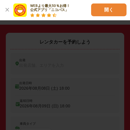
WEBより最大30％お得！

・
田方郡函南町
・
駿東郡清水町
開く
公式アプリ「ニコパス」
レンタカーを予約しよう
出発
出発店舗、エリアを入力
出発日時
2026年08月08日 (土)
18:00
返却日時
2026年08月09日 (日)
18:00
車両タイプ