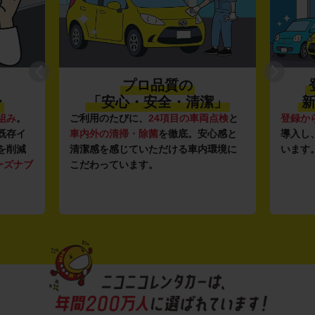
プロ品質の
〜
「安心・安全・清潔」
新
組み
。
ご利用のたびに、
24項目の車両点検
と
登録か
既存イ
車内外の清掃・除菌
を徹底。安心感と
導入し
を削減
清潔感を感じていただける車内環境に
います
ーズナブ
こだわっています。