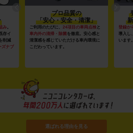
プロ品質の
〜
「安心・安全・清潔」
新
組み
。
ご利用のたびに、
24項目の車両点検
と
登録か
既存イ
車内外の清掃・除菌
を徹底。安心感と
導入し
を削減
清潔感を感じていただける車内環境に
います
ーズナブ
こだわっています。
選ばれる理由を見る