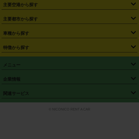
・
札幌駅
・
仙台駅
・
新宿駅
・
池袋駅
・
渋谷駅
・
東京駅
主要空港から探す
・
栃木県
・
群馬県
・
山梨県
・
愛知県
・
静岡県
・
岐阜県
・
横浜駅
・
川崎駅
・
大宮駅
・
西船橋駅
・
柏駅
・
名古屋駅
・
新千歳空港
・
仙台空港
主要都市から探す
・
長野県
・
新潟県
・
富山県
・
石川県
・
福井県
・
大阪府
・
大阪駅
・
難波駅
・
三宮駅
・
京都駅
・
広島駅
・
博多駅
・
成田空港
・
羽田空港
・
兵庫県
・
京都府
・
滋賀県
・
和歌山県
・
奈良県
・
三重県
・
札幌市
・
仙台市
車種から探す
・
熊本駅
・
那覇空港駅
・
中部国際空港セントレア
・
関西国際空港
・
鳥取県
・
島根県
・
岡山県
・
広島県
・
山口県
・
徳島県
・
千葉市
・
さいたま市
・
軽自動車
・
コンパクトカー
・
ステーションワゴン・セダン
特徴から探す
・
大阪国際空港（伊丹空港）
・
神戸空港
・
香川県
・
愛媛県
・
高知県
・
福岡県
・
佐賀県
・
長崎県
・
横浜市
・
川崎市
・
ミニバン・ワンボックス
・
高級ミニバン・ワンボックス
・
SUV
・
岡山空港
・
徳島空港
・
ハイブリッド
・
宅配レンタカー
・
ETCカードレンタル
・
熊本県
・
大分県
・
宮崎県
・
鹿児島県
・
沖縄県
・
相模原市
・
新潟市
メニュー
・
軽トラック・商用バン
・
福岡空港
・
鹿児島空港
・
長期レンタル
・
深夜時間帯レンタル
・
免責補償プラス
・
静岡市
・
浜松市
・
・
トラック・バン
トップページ
・
はじめての方へ
・
ご利用案内
(タウンエースバン、ライトエースバン等)
企業情報
・
那覇空港
・
パーフェクト補償
・
スタッドレスタイヤ
・
直前予約
・
名古屋市
・
京都市
・
・
トラック・バン
ベストレート保証
・
予約から返却まで
・
・
店舗オリジナル
利用シーン別ガイ
(ハイエースバン・キャラバン等)
・
・
ニコパス(アプリ)
会社概要
・
ニュース
・
国際運転免許証
・
フランチャイズ募集
・
営業時間外返却サービス
・
個人情報保護
関連サービス
・
大阪市
・
堺市
ド
・
・
レッカー搬送サービス
カスタマーハラスメントに対する基本方針
・
神戸市
・
岡山市
・
・
車種・料金
カーリースなら「定額ニコノリパック」
・
店舗を探す
・
キャンペーン
© NICONICO RENT A CAR
・
特定商取引法に基づく表記
・
旅行業約款
・
広島市
・
北九州市
・
・
会員特典
超短期カーリースの「ニコリース」
・
選ばれる理由
・
安心・安全への取
り組み
・
福岡市
・
熊本市
・
清潔・快適な車内
・
徹底した車両点検
・
新しいクルマ