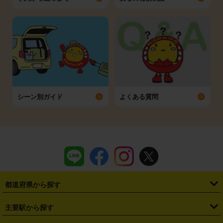
シーン別ガイド
よくある質問
都道府県から探す
・
北海道
・
青森県
・
岩手県
・
宮城県
・
秋田県
・
山形県
主要駅から探す
・
福島県
・
東京都
・
神奈川県
・
埼玉県
・
千葉県
・
茨城県