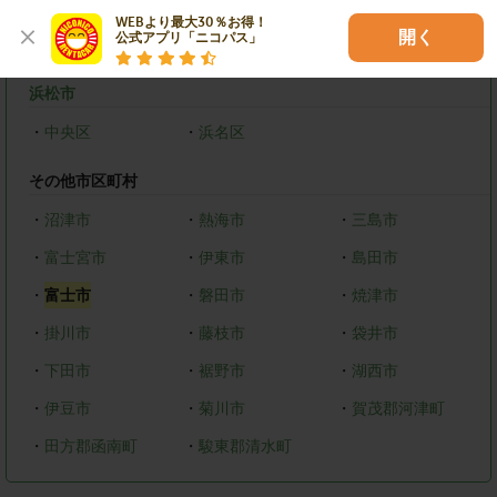
静岡市
WEBより最大30％お得！

開く
公式アプリ「ニコパス」
・
葵区
・
駿河区
・
清水区
浜松市
・
中央区
・
浜名区
その他市区町村
・
沼津市
・
熱海市
・
三島市
・
富士宮市
・
伊東市
・
島田市
・
富士市
・
磐田市
・
焼津市
・
掛川市
・
藤枝市
・
袋井市
・
下田市
・
裾野市
・
湖西市
・
伊豆市
・
菊川市
・
賀茂郡河津町
・
田方郡函南町
・
駿東郡清水町