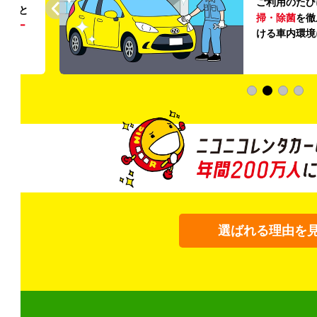
ご利用のたび
ること
掃・除菌
を徹
う
リー
ける車内環境
選ばれる理由を