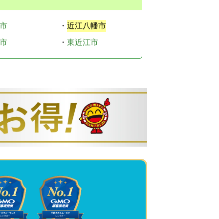
市
・
近江八幡市
市
・
東近江市