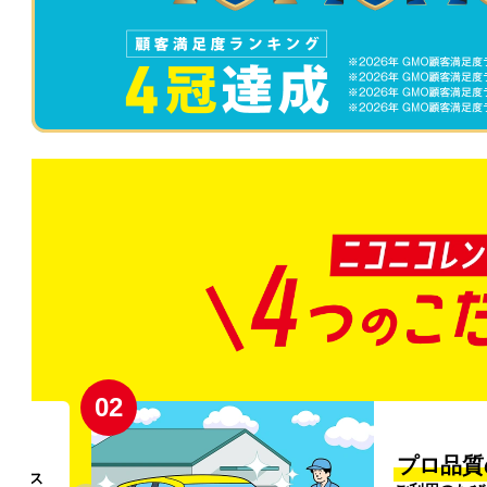
02
円〜
プロ品質
リンス