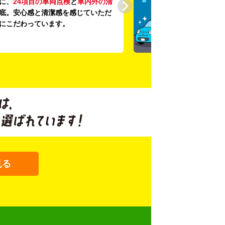
に、
24項目の車両点検
と
車内外の清
底。安心感と清潔感を感じていただ
にこだわっています。
見る