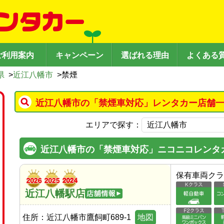
ご利用案内
キャンペーン
選ばれる理由
よくある
県
>
近江八幡市
>
禁煙
近江八幡市の「禁煙車対応」レンタカー店舗一
エリアで探す：
近江八幡市の「禁煙車対応」ニコニコレンタ
保有車両クラ
近江八幡駅店
住所：
近江八幡市鷹飼町689-1
地図