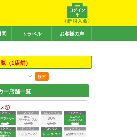
質問
トラベル
お客様の声
覧（1店舗）
検索
カー店舗一覧
ス