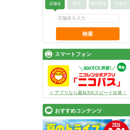
店舗名
駅名
新幹線名
空港名
検索
スマートフォン
⇒ アプリなら最短3分スピード出発！
おすすめコンテンツ