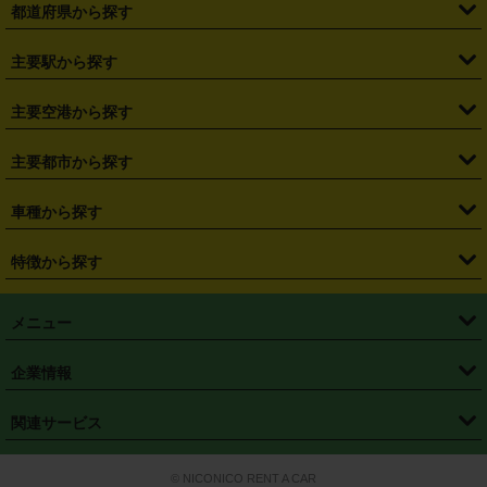
都道府県から探す
・
北海道
・
青森県
・
岩手県
・
宮城県
・
秋田県
・
山形県
主要駅から探す
・
福島県
・
東京都
・
神奈川県
・
埼玉県
・
千葉県
・
茨城県
・
札幌駅
・
仙台駅
・
新宿駅
・
池袋駅
・
渋谷駅
・
東京駅
主要空港から探す
・
栃木県
・
群馬県
・
山梨県
・
愛知県
・
静岡県
・
岐阜県
・
横浜駅
・
川崎駅
・
大宮駅
・
西船橋駅
・
柏駅
・
名古屋駅
・
新千歳空港
・
仙台空港
主要都市から探す
・
長野県
・
新潟県
・
富山県
・
石川県
・
福井県
・
大阪府
・
大阪駅
・
難波駅
・
三宮駅
・
京都駅
・
広島駅
・
博多駅
・
成田空港
・
羽田空港
・
兵庫県
・
京都府
・
滋賀県
・
和歌山県
・
奈良県
・
三重県
・
札幌市
・
仙台市
車種から探す
・
熊本駅
・
那覇空港駅
・
中部国際空港セントレア
・
関西国際空港
・
鳥取県
・
島根県
・
岡山県
・
広島県
・
山口県
・
徳島県
・
千葉市
・
さいたま市
・
軽自動車
・
コンパクトカー
・
ステーションワゴン・セダン
特徴から探す
・
大阪国際空港（伊丹空港）
・
神戸空港
・
香川県
・
愛媛県
・
高知県
・
福岡県
・
佐賀県
・
長崎県
・
横浜市
・
川崎市
・
ミニバン・ワンボックス
・
高級ミニバン・ワンボックス
・
SUV
・
岡山空港
・
徳島空港
・
ハイブリッド
・
宅配レンタカー
・
ETCカードレンタル
・
熊本県
・
大分県
・
宮崎県
・
鹿児島県
・
沖縄県
・
相模原市
・
新潟市
メニュー
・
軽トラック・商用バン
・
福岡空港
・
鹿児島空港
・
長期レンタル
・
深夜時間帯レンタル
・
免責補償プラス
・
静岡市
・
浜松市
・
・
トラック・バン
トップページ
・
はじめての方へ
・
ご利用案内
(タウンエースバン、ライトエースバン等)
企業情報
・
那覇空港
・
パーフェクト補償
・
スタッドレスタイヤ
・
直前予約
・
名古屋市
・
京都市
・
・
トラック・バン
ベストレート保証
・
予約から返却まで
・
・
店舗オリジナル
利用シーン別ガイ
(ハイエースバン・キャラバン等)
・
・
ニコパス(アプリ)
会社概要
・
ニュース
・
国際運転免許証
・
フランチャイズ募集
・
営業時間外返却サービス
・
個人情報保護
関連サービス
・
大阪市
・
堺市
ド
・
・
レッカー搬送サービス
カスタマーハラスメントに対する基本方針
・
神戸市
・
岡山市
・
・
車種・料金
カーリースなら「定額ニコノリパック」
・
店舗を探す
・
キャンペーン
© NICONICO RENT A CAR
・
特定商取引法に基づく表記
・
旅行業約款