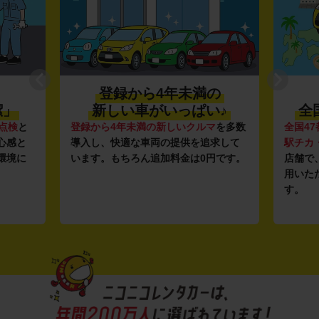
登録から4年未満の
潔」
新しい車がいっぱい♪
全
点検
と
登録から4年未満の新しいクルマ
を多数
全国47
心感と
導入し、快適な車両の提供を追求して
駅チカ
環境に
います。もちろん追加料金は0円です。
店舗で
用いた
す。