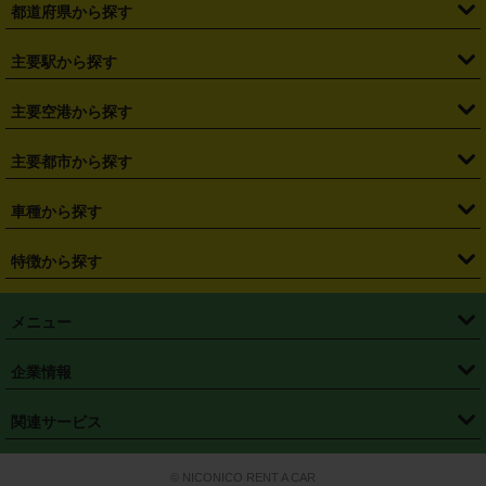
都道府県から探す
・
北海道
・
青森県
・
岩手県
・
宮城県
・
秋田県
・
山形県
主要駅から探す
・
福島県
・
東京都
・
神奈川県
・
埼玉県
・
千葉県
・
茨城県
・
札幌駅
・
仙台駅
・
新宿駅
・
池袋駅
・
渋谷駅
・
東京駅
主要空港から探す
・
栃木県
・
群馬県
・
山梨県
・
愛知県
・
静岡県
・
岐阜県
・
横浜駅
・
川崎駅
・
大宮駅
・
西船橋駅
・
柏駅
・
名古屋駅
・
新千歳空港
・
仙台空港
主要都市から探す
・
長野県
・
新潟県
・
富山県
・
石川県
・
福井県
・
大阪府
・
大阪駅
・
難波駅
・
三宮駅
・
京都駅
・
広島駅
・
博多駅
・
成田空港
・
羽田空港
・
兵庫県
・
京都府
・
滋賀県
・
和歌山県
・
奈良県
・
三重県
・
札幌市
・
仙台市
車種から探す
・
熊本駅
・
那覇空港駅
・
中部国際空港セントレア
・
関西国際空港
・
鳥取県
・
島根県
・
岡山県
・
広島県
・
山口県
・
徳島県
・
千葉市
・
さいたま市
・
軽自動車
・
コンパクトカー
・
ステーションワゴン・セダン
特徴から探す
・
大阪国際空港（伊丹空港）
・
神戸空港
・
香川県
・
愛媛県
・
高知県
・
福岡県
・
佐賀県
・
長崎県
・
横浜市
・
川崎市
・
ミニバン・ワンボックス
・
高級ミニバン・ワンボックス
・
SUV
・
岡山空港
・
徳島空港
・
ハイブリッド
・
宅配レンタカー
・
ETCカードレンタル
・
熊本県
・
大分県
・
宮崎県
・
鹿児島県
・
沖縄県
・
相模原市
・
新潟市
メニュー
・
軽トラック・商用バン
・
福岡空港
・
鹿児島空港
・
長期レンタル
・
深夜時間帯レンタル
・
免責補償プラス
・
静岡市
・
浜松市
・
・
トラック・バン
トップページ
・
はじめての方へ
・
ご利用案内
(タウンエースバン、ライトエースバン等)
企業情報
・
那覇空港
・
パーフェクト補償
・
スタッドレスタイヤ
・
直前予約
・
名古屋市
・
京都市
・
・
トラック・バン
ベストレート保証
・
予約から返却まで
・
・
店舗オリジナル
利用シーン別ガイ
(ハイエースバン・キャラバン等)
・
・
ニコパス(アプリ)
会社概要
・
ニュース
・
国際運転免許証
・
フランチャイズ募集
・
営業時間外返却サービス
・
個人情報保護
関連サービス
・
大阪市
・
堺市
ド
・
・
レッカー搬送サービス
カスタマーハラスメントに対する基本方針
・
神戸市
・
岡山市
・
・
車種・料金
カーリースなら「定額ニコノリパック」
・
店舗を探す
・
キャンペーン
© NICONICO RENT A CAR
・
特定商取引法に基づく表記
・
旅行業約款