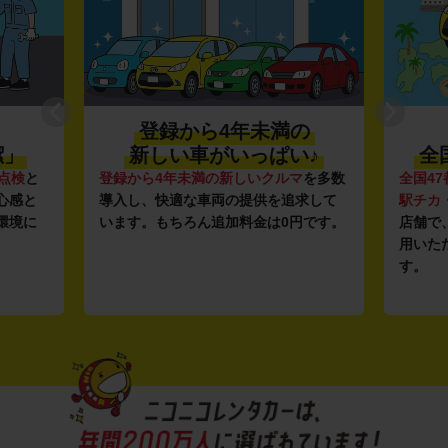
登録から4年未満の
潔」
新しい車がいっぱい♪
全
点検
と
登録から4年未満の新しいクルマ
を多数
全国47
心感と
導入し、快適な車両の提供を追求して
駅チカ
環境に
います。もちろん追加料金は0円です。
店舗で
用いた
す。