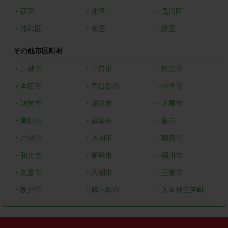
・
西区
・
北区
・
見沼区
・
浦和区
・
南区
・
緑区
その他市区町村
・
川越市
・
川口市
・
所沢市
・
本庄市
・
春日部市
・
羽生市
・
鴻巣市
・
深谷市
・
上尾市
・
草加市
・
越谷市
・
蕨市
・
戸田市
・
入間市
・
朝霞市
・
和光市
・
新座市
・
桶川市
・
久喜市
・
八潮市
・
三郷市
・
坂戸市
・
鶴ヶ島市
・
入間郡三芳町