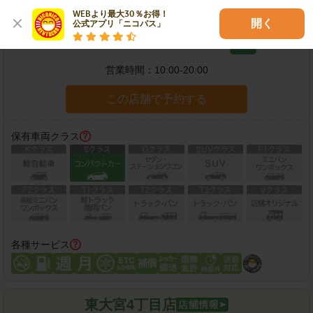
イエローハットさいたま丸ヶ崎店
WEBより最大30％お得！

開く
公式アプリ「ニコパス」
住所：
さいたま市見沼区丸ケ崎2899-1
地図
営業時間：
10:00-20:00
この店舗で予約する
保有車両クラス
各種サービス
東大宮4丁目店