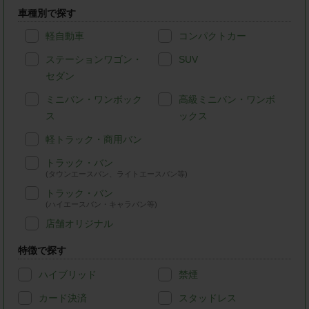
車種別で探す
軽自動車
コンパクトカー
ステーションワゴン・
SUV
セダン
ミニバン・ワンボック
高級ミニバン・ワンボ
ス
ックス
軽トラック・商用バン
トラック・バン
(タウンエースバン、ライトエースバン等)
トラック・バン
(ハイエースバン・キャラバン等)
店舗オリジナル
特徴で探す
ハイブリッド
禁煙
カード決済
スタッドレス