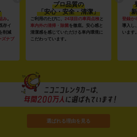
プロ品質の
〜
「安心・安全・清潔」
新
組み
。
ご利用のたびに、
24項目の車両点検
と
登録か
既存イ
車内外の清掃・除菌
を徹底。安心感と
導入し
を削減
清潔感を感じていただける車内環境に
います
ーズナブ
こだわっています。
選ばれる理由を見る