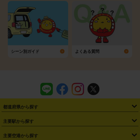
シーン別ガイド
よくある質問
都道府県から探す
・
北海道
・
青森県
・
岩手県
・
宮城県
・
秋田県
・
山形県
主要駅から探す
・
福島県
・
東京都
・
神奈川県
・
埼玉県
・
千葉県
・
茨城県
・
札幌駅
・
仙台駅
・
新宿駅
・
池袋駅
・
渋谷駅
・
東京駅
主要空港から探す
・
栃木県
・
群馬県
・
山梨県
・
愛知県
・
静岡県
・
岐阜県