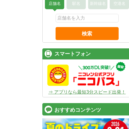
店舗名
駅名
新幹線名
空港名
検索
スマートフォン
⇒ アプリなら最短3分スピード出発！
おすすめコンテンツ