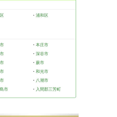
区
・
浦和区
市
・
本庄市
市
・
深谷市
市
・
蕨市
市
・
和光市
市
・
八潮市
島市
・
入間郡三芳町