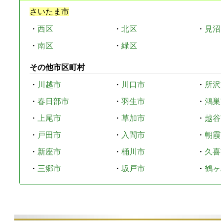
さいたま市
・
西区
・
北区
・
見沼
・
南区
・
緑区
その他市区町村
・
川越市
・
川口市
・
所沢
・
春日部市
・
羽生市
・
鴻巣
・
上尾市
・
草加市
・
越谷
・
戸田市
・
入間市
・
朝霞
・
新座市
・
桶川市
・
久喜
・
三郷市
・
坂戸市
・
鶴ヶ