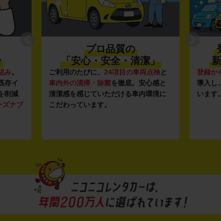
プロ品質の
〜
「安心・安全・清潔」
新
組み
。
ご利用のたびに、
24項目の車両点検
と
登録か
既存イ
車内外の清掃・除菌
を徹底。安心感と
導入し
を削減
清潔感を感じていただける車内環境に
います
ーズナブ
こだわっています。