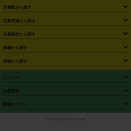
・
北海道
・
青森県
・
岩手県
・
宮城県
・
秋田県
・
山形県
主要駅から探す
・
福島県
・
東京都
・
神奈川県
・
埼玉県
・
千葉県
・
茨城県
・
札幌駅
・
仙台駅
・
新宿駅
・
池袋駅
・
渋谷駅
・
東京駅
主要空港から探す
・
栃木県
・
群馬県
・
山梨県
・
愛知県
・
静岡県
・
岐阜県
・
横浜駅
・
川崎駅
・
大宮駅
・
西船橋駅
・
柏駅
・
名古屋駅
・
新千歳空港
・
仙台空港
主要都市から探す
・
長野県
・
新潟県
・
富山県
・
石川県
・
福井県
・
大阪府
・
大阪駅
・
難波駅
・
三宮駅
・
京都駅
・
広島駅
・
博多駅
・
成田空港
・
羽田空港
・
兵庫県
・
京都府
・
滋賀県
・
和歌山県
・
奈良県
・
三重県
・
札幌市
・
仙台市
車種から探す
・
熊本駅
・
那覇空港駅
・
中部国際空港セントレア
・
関西国際空港
・
鳥取県
・
島根県
・
岡山県
・
広島県
・
山口県
・
徳島県
・
千葉市
・
さいたま市
・
軽自動車
・
コンパクトカー
・
ステーションワゴン・セダン
特徴から探す
・
大阪国際空港（伊丹空港）
・
神戸空港
・
香川県
・
愛媛県
・
高知県
・
福岡県
・
佐賀県
・
長崎県
・
横浜市
・
川崎市
・
ミニバン・ワンボックス
・
高級ミニバン・ワンボックス
・
SUV
・
岡山空港
・
徳島空港
・
ハイブリッド
・
宅配レンタカー
・
ETCカードレンタル
・
熊本県
・
大分県
・
宮崎県
・
鹿児島県
・
沖縄県
・
相模原市
・
新潟市
メニュー
・
軽トラック・商用バン
・
福岡空港
・
鹿児島空港
・
長期レンタル
・
深夜時間帯レンタル
・
免責補償プラス
・
静岡市
・
浜松市
・
・
トラック・バン
トップページ
・
はじめての方へ
・
ご利用案内
(タウンエースバン、ライトエースバン等)
企業情報
・
那覇空港
・
パーフェクト補償
・
スタッドレスタイヤ
・
直前予約
・
名古屋市
・
京都市
・
・
トラック・バン
ベストレート保証
・
予約から返却まで
・
・
店舗オリジナル
利用シーン別ガイ
(ハイエースバン・キャラバン等)
・
・
ニコパス(アプリ)
会社概要
・
ニュース
・
国際運転免許証
・
フランチャイズ募集
・
営業時間外返却サービス
・
個人情報保護
関連サービス
・
大阪市
・
堺市
ド
・
・
レッカー搬送サービス
カスタマーハラスメントに対する基本方針
・
神戸市
・
岡山市
・
・
車種・料金
カーリースなら「定額ニコノリパック」
・
店舗を探す
・
キャンペーン
© NICONICO RENT A CAR
・
特定商取引法に基づく表記
・
旅行業約款
・
広島市
・
北九州市
・
・
会員特典
超短期カーリースの「ニコリース」
・
選ばれる理由
・
安心・安全への取