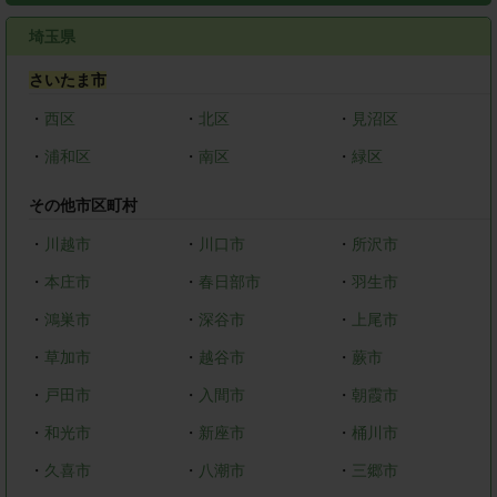
埼玉県
さいたま市
・
西区
・
北区
・
見沼区
・
浦和区
・
南区
・
緑区
その他市区町村
・
川越市
・
川口市
・
所沢市
・
本庄市
・
春日部市
・
羽生市
・
鴻巣市
・
深谷市
・
上尾市
・
草加市
・
越谷市
・
蕨市
・
戸田市
・
入間市
・
朝霞市
・
和光市
・
新座市
・
桶川市
・
久喜市
・
八潮市
・
三郷市