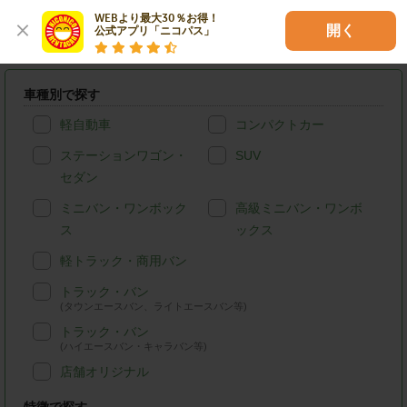
WEBより最大30％お得！

開く
公式アプリ「ニコパス」
さいたま市のニコニコレンタカーを条件検索
車種別で探す
軽自動車
コンパクトカー
ステーションワゴン・
SUV
セダン
ミニバン・ワンボック
高級ミニバン・ワンボ
ス
ックス
軽トラック・商用バン
トラック・バン
(タウンエースバン、ライトエースバン等)
トラック・バン
(ハイエースバン・キャラバン等)
店舗オリジナル
特徴で探す