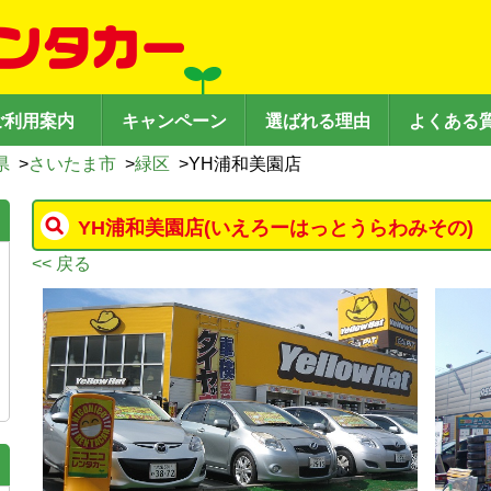
ご利用案内
キャンペーン
選ばれる理由
よくある
県
>
さいたま市
>
緑区
>
YH浦和美園店
YH浦和美園店
(いえろーはっとうらわみその)
<< 戻る