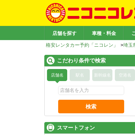
店舗を探す
車種・料金
格安レンタカー予約「ニコレン」
>
埼玉
こだわり条件で検索
店舗名
駅名
新幹線名
空港名
検索
スマートフォン