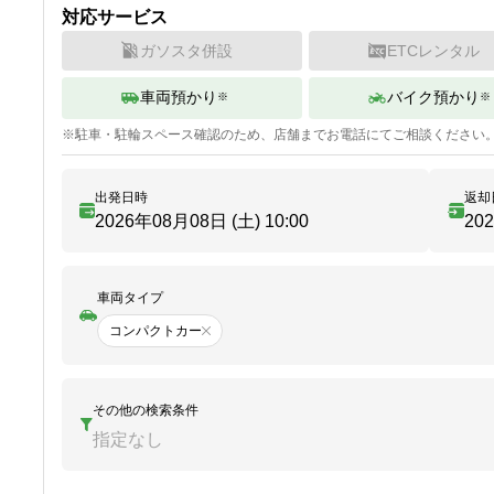
対応サービス
ガソスタ併設
ETCレンタル
車両預かり
バイク預かり
※
※
※
駐車・駐輪
スペース確認のため、店舗までお電話にてご相談ください
出発日時
返却
2026年08月08日 (土)
10:00
20
車両タイプ
コンパクトカー
その他の検索条件
指定なし