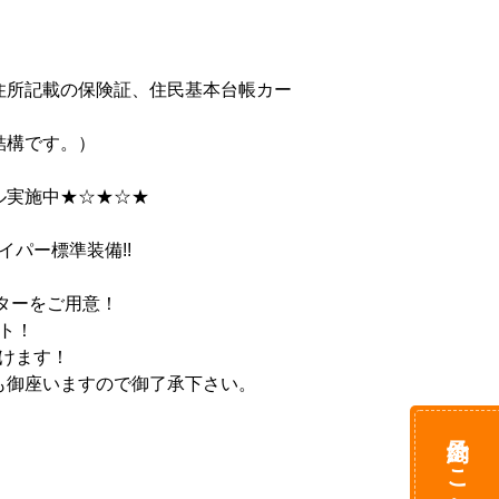
住所記載の保険証、住民基本台帳カー
す。）

施中★☆★☆★

ー標準装備!!

ーをご用意！

！

ます！

座いますので御了承下さい。

予約はこちら