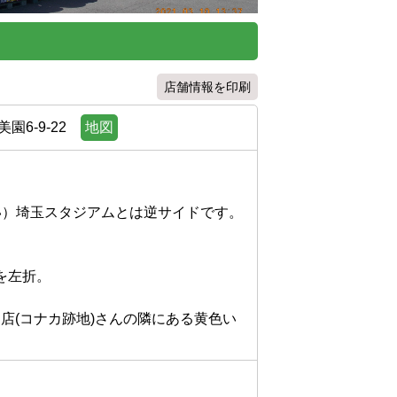
店舗情報を印刷
6-9-22
地図
）埼玉スタジアムとは逆サイドです。

折。

門店(コナカ跡地)さんの隣にある黄色い
。