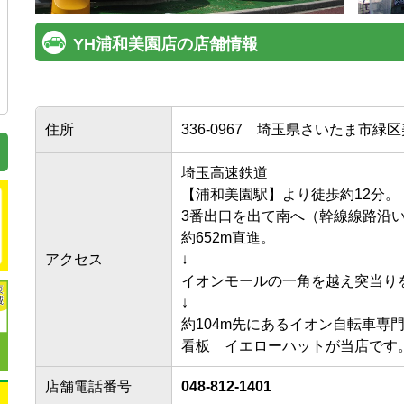
YH浦和美園店の店舗情報
住所
336-0967
埼玉県さいたま市緑区美園
埼玉高速鉄道

【浦和美園駅】より徒歩約12分。

3番出口を出て南へ（幹線線路沿い
約652m直進。

アクセス
↓

イオンモールの一角を越え突当りを左
↓

約104m先にあるイオン自転車専
看板　イエローハットが当店です
店舗電話番号
048-812-1401