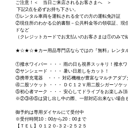
ご注意！＜　当日ご来店されるお客さまへ　＞

 下記2点を必ずお持ち下さい。

①レンタル車両を運転される全ての方の運転免許証

②現住所のわかる公的書類－公共料金等の領収証、現
ドなど

（クレジットカードでお支払いのお客さまは①のみで結構で
★☆★☆★カー用品専門店ならではの『無料』レンタル実
①撥水ワイパー ・・・ 雨の日も視界スッキリ！撥水ワイパ
②サンシェード ・・・ 暑い日差しをカット！

③携帯充電器　・・・ 対応機種が豊富なマルチアダプタ
④二股ソケット ・・・ ＤＣ１２Ｖ用二股シガーソケット
⑤初心者マーク ・・・ 安心してドライブをお楽しみ頂け
※②③④⑤は貸し出し中の際、一部対応出来ない場合も御
御予約は専用ダイヤルにて受付中

※受付時間10：00から20：00まで

【ＴＥＬ】０１２０-３２-２５２５
