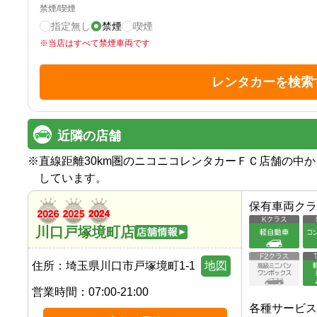
禁煙/喫煙
指定無し
禁煙
喫煙
※
当店はすべて禁煙車両です
レンタカーを検索
近隣の店舗
※
直線距離30km圏のニコニコレンタカーＦＣ店舗の中
しています。
保有車両クラ
川口戸塚境町店
住所：
埼玉県川口市戸塚境町1-1
地図
営業時間：
07:00-21:00
各種サービス