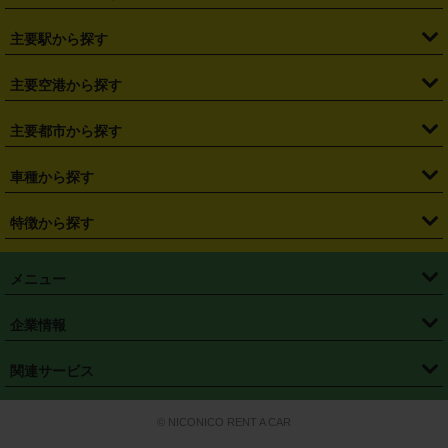
・
北海道
・
青森県
・
岩手県
・
宮城県
・
秋田県
・
山形県
主要駅から探す
・
福島県
・
東京都
・
神奈川県
・
埼玉県
・
千葉県
・
茨城県
・
札幌駅
・
仙台駅
・
新宿駅
・
池袋駅
・
渋谷駅
・
東京駅
主要空港から探す
・
栃木県
・
群馬県
・
山梨県
・
愛知県
・
静岡県
・
岐阜県
・
横浜駅
・
川崎駅
・
大宮駅
・
西船橋駅
・
柏駅
・
名古屋駅
・
新千歳空港
・
仙台空港
主要都市から探す
・
長野県
・
新潟県
・
富山県
・
石川県
・
福井県
・
大阪府
・
大阪駅
・
難波駅
・
三宮駅
・
京都駅
・
広島駅
・
博多駅
・
成田空港
・
羽田空港
・
兵庫県
・
京都府
・
滋賀県
・
和歌山県
・
奈良県
・
三重県
・
札幌市
・
仙台市
車種から探す
・
熊本駅
・
那覇空港駅
・
中部国際空港セントレア
・
関西国際空港
・
鳥取県
・
島根県
・
岡山県
・
広島県
・
山口県
・
徳島県
・
千葉市
・
さいたま市
・
軽自動車
・
コンパクトカー
・
ステーションワゴン・セダン
特徴から探す
・
大阪国際空港（伊丹空港）
・
神戸空港
・
香川県
・
愛媛県
・
高知県
・
福岡県
・
佐賀県
・
長崎県
・
横浜市
・
川崎市
・
ミニバン・ワンボックス
・
高級ミニバン・ワンボックス
・
SUV
・
岡山空港
・
徳島空港
・
ハイブリッド
・
宅配レンタカー
・
ETCカードレンタル
・
熊本県
・
大分県
・
宮崎県
・
鹿児島県
・
沖縄県
・
相模原市
・
新潟市
メニュー
・
軽トラック・商用バン
・
福岡空港
・
鹿児島空港
・
長期レンタル
・
深夜時間帯レンタル
・
免責補償プラス
・
静岡市
・
浜松市
・
・
トラック・バン
トップページ
・
はじめての方へ
・
ご利用案内
(タウンエースバン、ライトエースバン等)
企業情報
・
那覇空港
・
パーフェクト補償
・
スタッドレスタイヤ
・
直前予約
・
名古屋市
・
京都市
・
・
トラック・バン
ベストレート保証
・
予約から返却まで
・
・
店舗オリジナル
利用シーン別ガイ
(ハイエースバン・キャラバン等)
・
・
ニコパス(アプリ)
会社概要
・
ニュース
・
国際運転免許証
・
フランチャイズ募集
・
営業時間外返却サービス
・
個人情報保護
関連サービス
・
大阪市
・
堺市
ド
・
・
レッカー搬送サービス
カスタマーハラスメントに対する基本方針
・
神戸市
・
岡山市
・
・
車種・料金
カーリースなら「定額ニコノリパック」
・
店舗を探す
・
キャンペーン
© NICONICO RENT A CAR
・
特定商取引法に基づく表記
・
旅行業約款
・
広島市
・
北九州市
・
・
会員特典
超短期カーリースの「ニコリース」
・
選ばれる理由
・
安心・安全への取