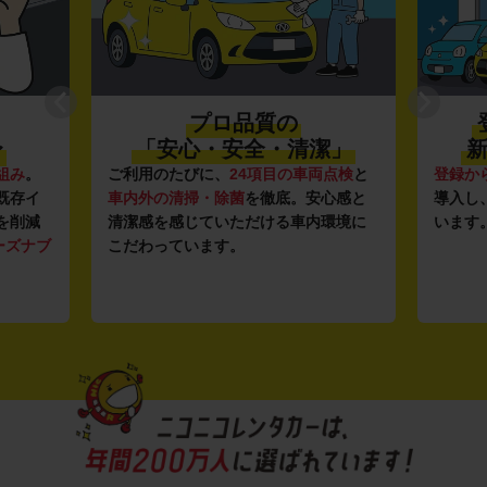
プロ品質の
〜
「安心・安全・清潔」
新
組み
。
ご利用のたびに、
24項目の車両点検
と
登録か
既存イ
車内外の清掃・除菌
を徹底。安心感と
導入し
を削減
清潔感を感じていただける車内環境に
います
ーズナブ
こだわっています。