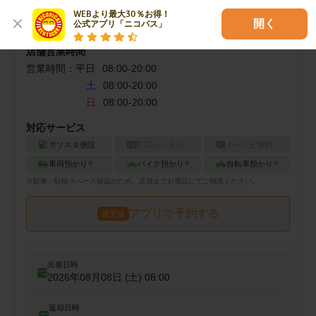
WEBより最大30％お得！

開く
公式アプリ「ニコパス」
店舗営業時間
営業時間：
平日
08:00
-
20:00
土
08:00-20:00
日
08:00-20:00
対応サービス
ガソスタ併設
ETCレンタル
カーナビ無料
車両預かり
バイク預かり
自転車預かり
※
※
※
※
駐車・駐輪
スペース確認のため、店舗までお電話にてご相談ください。
アプリで予約する
最安値
出発日時
2026年08月08日 (土)
08:00
返却日時