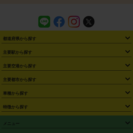
都道府県から探す
・
北海道
・
青森県
・
岩手県
・
宮城県
・
秋田県
・
山形県
主要駅から探す
・
福島県
・
東京都
・
神奈川県
・
埼玉県
・
千葉県
・
茨城県
・
札幌駅
・
仙台駅
・
新宿駅
・
池袋駅
・
渋谷駅
・
東京駅
主要空港から探す
・
栃木県
・
群馬県
・
山梨県
・
愛知県
・
静岡県
・
岐阜県
・
横浜駅
・
川崎駅
・
大宮駅
・
西船橋駅
・
柏駅
・
名古屋駅
・
新千歳空港
・
仙台空港
主要都市から探す
・
長野県
・
新潟県
・
富山県
・
石川県
・
福井県
・
大阪府
・
大阪駅
・
難波駅
・
三宮駅
・
京都駅
・
広島駅
・
博多駅
・
成田空港
・
羽田空港
・
兵庫県
・
京都府
・
滋賀県
・
和歌山県
・
奈良県
・
三重県
・
札幌市
・
仙台市
車種から探す
・
熊本駅
・
那覇空港駅
・
中部国際空港セントレア
・
関西国際空港
・
鳥取県
・
島根県
・
岡山県
・
広島県
・
山口県
・
徳島県
・
千葉市
・
さいたま市
・
軽自動車
・
コンパクトカー
・
ステーションワゴン・セダン
特徴から探す
・
大阪国際空港（伊丹空港）
・
神戸空港
・
香川県
・
愛媛県
・
高知県
・
福岡県
・
佐賀県
・
長崎県
・
横浜市
・
川崎市
・
ミニバン・ワンボックス
・
高級ミニバン・ワンボックス
・
SUV
・
岡山空港
・
徳島空港
・
ハイブリッド
・
宅配レンタカー
・
ETCカードレンタル
・
熊本県
・
大分県
・
宮崎県
・
鹿児島県
・
沖縄県
・
相模原市
・
新潟市
メニュー
・
軽トラック・商用バン
・
福岡空港
・
鹿児島空港
・
長期レンタル
・
深夜時間帯レンタル
・
免責補償プラス
・
静岡市
・
浜松市