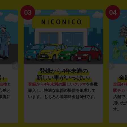
03
04
登録から4年未満の
潔」
新しい車がいっぱい♪
全
点検
と
登録から4年未満の新しいクルマ
を多数
全国47
心感と
導入し、快適な車両の提供を追求して
駅チカ
環境に
います。もちろん追加料金は0円です。
店舗で
用いた
す。