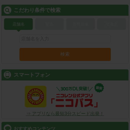
こだわり条件で検索
店舗名
駅名
新幹線名
空港名
検索
スマートフォン
⇒ アプリなら最短3分スピード出発！
おすすめコンテンツ