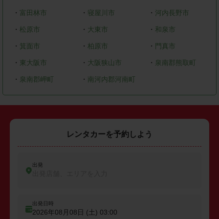
・
富田林市
・
寝屋川市
・
河内長野市
・
松原市
・
大東市
・
和泉市
・
箕面市
・
柏原市
・
門真市
・
東大阪市
・
大阪狭山市
・
泉南郡熊取町
・
泉南郡岬町
・
南河内郡河南町
レンタカーを予約しよう
出発
出発店舗、エリアを入力
出発日時
2026年08月08日 (土)
03:00