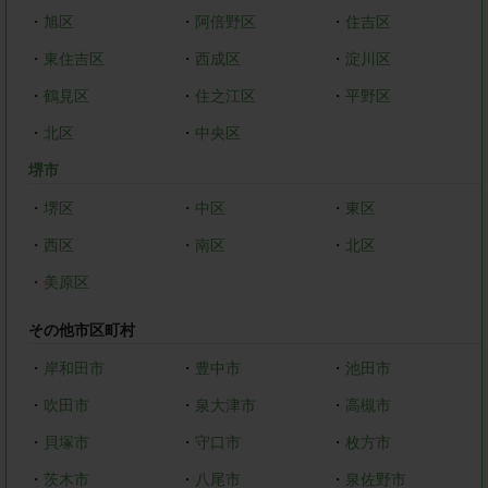
・
旭区
・
阿倍野区
・
住吉区
・
東住吉区
・
西成区
・
淀川区
・
鶴見区
・
住之江区
・
平野区
・
北区
・
中央区
堺市
・
堺区
・
中区
・
東区
・
西区
・
南区
・
北区
・
美原区
その他市区町村
・
岸和田市
・
豊中市
・
池田市
・
吹田市
・
泉大津市
・
高槻市
・
貝塚市
・
守口市
・
枚方市
・
茨木市
・
八尾市
・
泉佐野市