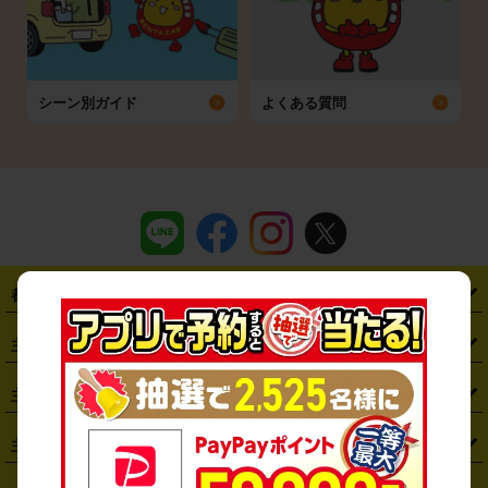
シーン別ガイド
よくある質問
都道府県から探す
・
北海道
・
青森県
・
岩手県
・
宮城県
・
秋田県
・
山形県
主要駅から探す
・
福島県
・
東京都
・
神奈川県
・
埼玉県
・
千葉県
・
茨城県
・
札幌駅
・
仙台駅
・
新宿駅
・
池袋駅
・
渋谷駅
・
東京駅
主要空港から探す
・
栃木県
・
群馬県
・
山梨県
・
愛知県
・
静岡県
・
岐阜県
・
横浜駅
・
川崎駅
・
大宮駅
・
西船橋駅
・
柏駅
・
名古屋駅
・
新千歳空港
・
仙台空港
主要都市から探す
・
長野県
・
新潟県
・
富山県
・
石川県
・
福井県
・
大阪府
・
大阪駅
・
難波駅
・
三宮駅
・
京都駅
・
広島駅
・
博多駅
・
成田空港
・
羽田空港
・
兵庫県
・
京都府
・
滋賀県
・
和歌山県
・
奈良県
・
三重県
・
札幌市
・
仙台市