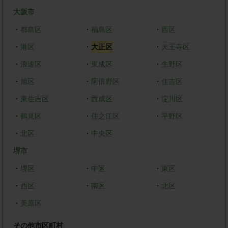
大阪市
・
都島区
・
福島区
・
西区
・
港区
・
大正区
・
天王寺区
・
浪速区
・
東成区
・
生野区
・
旭区
・
阿倍野区
・
住吉区
・
東住吉区
・
西成区
・
淀川区
・
鶴見区
・
住之江区
・
平野区
・
北区
・
中央区
堺市
・
堺区
・
中区
・
東区
・
西区
・
南区
・
北区
・
美原区
その他市区町村