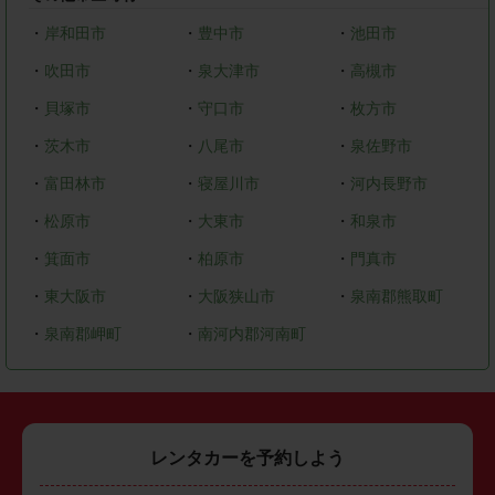
・
岸和田市
・
豊中市
・
池田市
・
吹田市
・
泉大津市
・
高槻市
・
貝塚市
・
守口市
・
枚方市
・
茨木市
・
八尾市
・
泉佐野市
・
富田林市
・
寝屋川市
・
河内長野市
・
松原市
・
大東市
・
和泉市
・
箕面市
・
柏原市
・
門真市
・
東大阪市
・
大阪狭山市
・
泉南郡熊取町
・
泉南郡岬町
・
南河内郡河南町
レンタカーを予約しよう