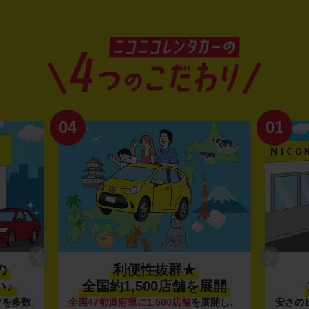
04
01
の
利便性抜群★
♪
全国約1,500店舗を展開
マ
を多数
全国47都道府県に1,500店舗
を展開し、
安さの