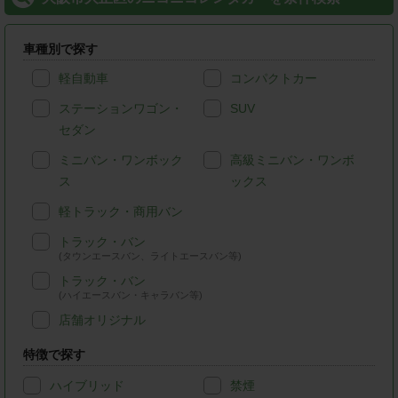
車種別で探す
軽自動車
コンパクトカー
ステーションワゴン・
SUV
セダン
ミニバン・ワンボック
高級ミニバン・ワンボ
ス
ックス
軽トラック・商用バン
トラック・バン
(タウンエースバン、ライトエースバン等)
トラック・バン
(ハイエースバン・キャラバン等)
店舗オリジナル
特徴で探す
ハイブリッド
禁煙