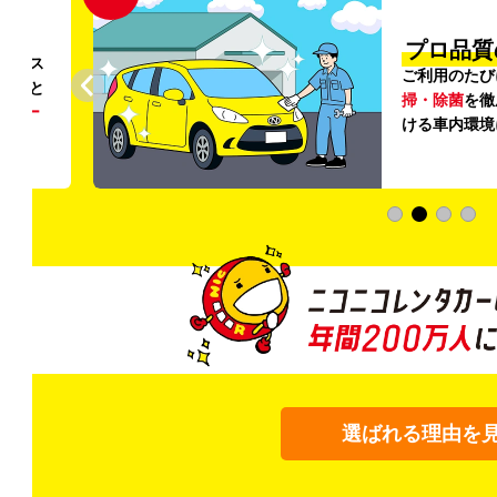
円〜
プロ品質
リンス
ご利用のたび
ること
掃・除菌
を徹
う
リー
ける車内環境
選ばれる理由を