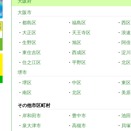
大阪府
大阪市
・
都島区
・
福島区
・
西区
・
大正区
・
天王寺区
・
浪速
・
生野区
・
旭区
・
阿倍
・
東住吉区
・
西成区
・
淀川
・
住之江区
・
平野区
・
北区
堺市
・
堺区
・
中区
・
東区
・
南区
・
北区
・
美原
その他市区町村
・
岸和田市
・
豊中市
・
池田
・
泉大津市
・
高槻市
・
貝塚