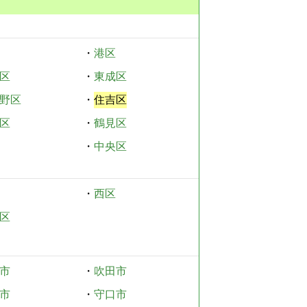
・
港区
区
・
東成区
野区
・
住吉区
区
・
鶴見区
・
中央区
・
西区
区
市
・
吹田市
市
・
守口市