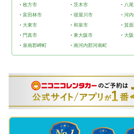
・
枚方市
・
茨木市
・
八尾
・
富田林市
・
寝屋川市
・
河内
・
大東市
・
和泉市
・
箕面
・
門真市
・
東大阪市
・
大阪
・
泉南郡岬町
・
南河内郡河南町