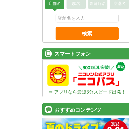
店舗名
駅名
新幹線名
空港名
検索
スマートフォン
⇒ アプリなら最短3分スピード出発！
おすすめコンテンツ