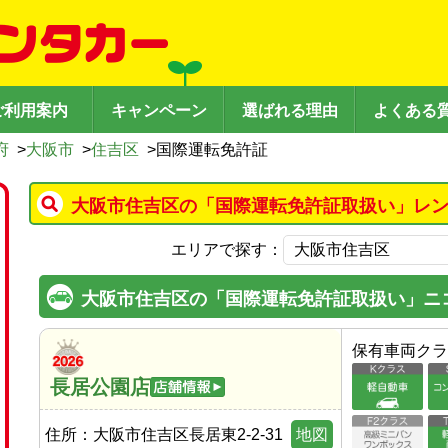
ご利用案内
キャンペーン
選ばれる理由
よくある
府
>
大阪市
>
住吉区
>
国際運転免許証
大阪市住吉区の「国際運転免許証取扱い」レン
エリアで探す：
大阪市住吉区の「国際運転免許証取扱い」ニ
保有車両クラ
長居公園店
住所：
大阪市住吉区長居東2-2-31
地図