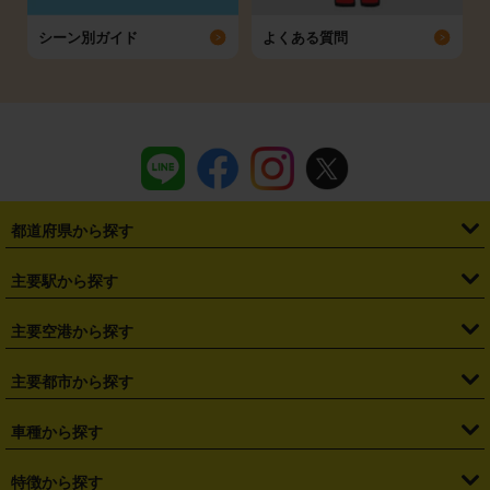
シーン別ガイド
よくある質問
都道府県から探す
・
北海道
・
青森県
・
岩手県
・
宮城県
・
秋田県
・
山形県
主要駅から探す
・
福島県
・
東京都
・
神奈川県
・
埼玉県
・
千葉県
・
茨城県
・
札幌駅
・
仙台駅
・
新宿駅
・
池袋駅
・
渋谷駅
・
東京駅
主要空港から探す
・
栃木県
・
群馬県
・
山梨県
・
愛知県
・
静岡県
・
岐阜県
・
横浜駅
・
川崎駅
・
大宮駅
・
西船橋駅
・
柏駅
・
名古屋駅
・
新千歳空港
・
仙台空港
主要都市から探す
・
長野県
・
新潟県
・
富山県
・
石川県
・
福井県
・
大阪府
・
大阪駅
・
難波駅
・
三宮駅
・
京都駅
・
広島駅
・
博多駅
・
成田空港
・
羽田空港
・
兵庫県
・
京都府
・
滋賀県
・
和歌山県
・
奈良県
・
三重県
・
札幌市
・
仙台市
車種から探す
・
熊本駅
・
那覇空港駅
・
中部国際空港セントレア
・
関西国際空港
・
鳥取県
・
島根県
・
岡山県
・
広島県
・
山口県
・
徳島県
・
千葉市
・
さいたま市
・
軽自動車
・
コンパクトカー
・
ステーションワゴン・セダン
特徴から探す
・
大阪国際空港（伊丹空港）
・
神戸空港