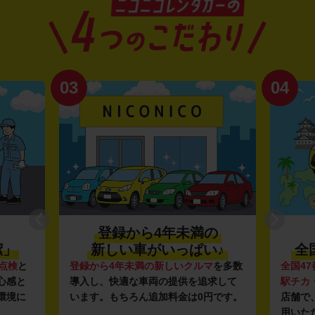
03
04
登録から4年未満の
潔」
新しい車がいっぱい♪
全
点検
と
登録から4年未満の新しいクルマ
を多数
全国47
心感と
導入し、快適な車両の提供を追求して
駅チカ
環境に
います。もちろん追加料金は0円です。
店舗で
用いた