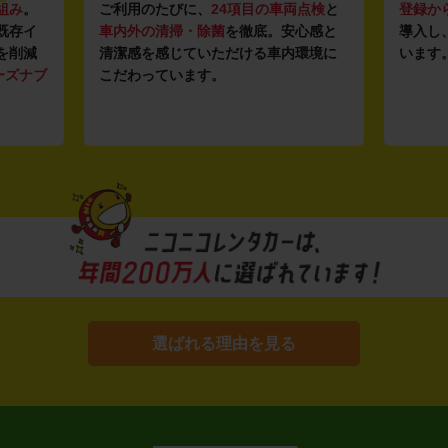
組み
。
ご利用のたびに、
24項目の車両点検
と
登録か
既存イ
車内外の清掃・除菌
を徹底。安心感と
導入し
を削減
清潔感を感じていただける車内環境に
います
ーズナブ
こだわっています。
選ばれる理由を見る