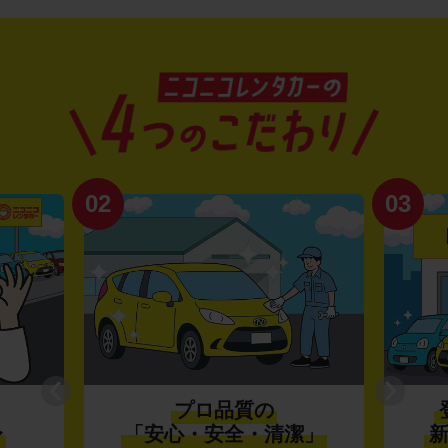
02
03
プロ品質の
〜
「安心・安全・清潔」
新