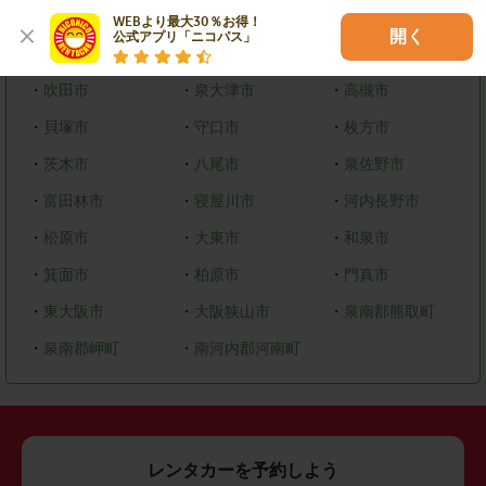
その他市区町村
WEBより最大30％お得！

開く
公式アプリ「ニコパス」
・
岸和田市
・
豊中市
・
池田市
・
吹田市
・
泉大津市
・
高槻市
・
貝塚市
・
守口市
・
枚方市
・
茨木市
・
八尾市
・
泉佐野市
・
富田林市
・
寝屋川市
・
河内長野市
・
松原市
・
大東市
・
和泉市
・
箕面市
・
柏原市
・
門真市
・
東大阪市
・
大阪狭山市
・
泉南郡熊取町
・
泉南郡岬町
・
南河内郡河南町
レンタカーを予約しよう