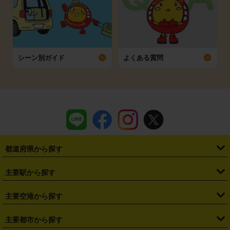
シーン別ガイド
よくある質問
都道府県から探す
・
北海道
・
青森県
・
岩手県
・
宮城県
・
秋田県
・
山形県
主要駅から探す
・
福島県
・
東京都
・
神奈川県
・
埼玉県
・
千葉県
・
茨城県
・
札幌駅
・
仙台駅
・
新宿駅
・
池袋駅
・
渋谷駅
・
東京駅
主要空港から探す
・
栃木県
・
群馬県
・
山梨県
・
愛知県
・
静岡県
・
岐阜県
・
横浜駅
・
川崎駅
・
大宮駅
・
西船橋駅
・
柏駅
・
名古屋駅
・
新千歳空港
・
仙台空港
主要都市から探す
・
長野県
・
新潟県
・
富山県
・
石川県
・
福井県
・
大阪府
・
大阪駅
・
難波駅
・
三宮駅
・
京都駅
・
広島駅
・
博多駅