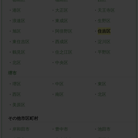
・
港区
・
大正区
・
天王寺区
・
浪速区
・
東成区
・
生野区
・
旭区
・
阿倍野区
・
住吉区
・
東住吉区
・
西成区
・
淀川区
・
鶴見区
・
住之江区
・
平野区
・
北区
・
中央区
堺市
・
堺区
・
中区
・
東区
・
西区
・
南区
・
北区
・
美原区
その他市区町村
・
岸和田市
・
豊中市
・
池田市