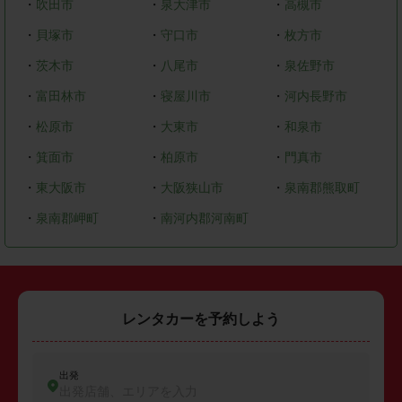
・
吹田市
・
泉大津市
・
高槻市
・
貝塚市
・
守口市
・
枚方市
・
茨木市
・
八尾市
・
泉佐野市
・
富田林市
・
寝屋川市
・
河内長野市
・
松原市
・
大東市
・
和泉市
・
箕面市
・
柏原市
・
門真市
・
東大阪市
・
大阪狭山市
・
泉南郡熊取町
・
泉南郡岬町
・
南河内郡河南町
レンタカーを予約しよう
出発
出発店舗、エリアを入力