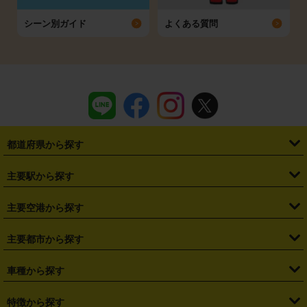
シーン別ガイド
よくある質問
都道府県から探す
・
北海道
・
青森県
・
岩手県
・
宮城県
・
秋田県
・
山形県
主要駅から探す
・
福島県
・
東京都
・
神奈川県
・
埼玉県
・
千葉県
・
茨城県
・
札幌駅
・
仙台駅
・
新宿駅
・
池袋駅
・
渋谷駅
・
東京駅
主要空港から探す
・
栃木県
・
群馬県
・
山梨県
・
愛知県
・
静岡県
・
岐阜県
・
横浜駅
・
川崎駅
・
大宮駅
・
西船橋駅
・
柏駅
・
名古屋駅
・
新千歳空港
・
仙台空港
主要都市から探す
・
長野県
・
新潟県
・
富山県
・
石川県
・
福井県
・
大阪府
・
大阪駅
・
難波駅
・
三宮駅
・
京都駅
・
広島駅
・
博多駅
・
成田空港
・
羽田空港
・
兵庫県
・
京都府
・
滋賀県
・
和歌山県
・
奈良県
・
三重県
・
札幌市
・
仙台市
車種から探す
・
熊本駅
・
那覇空港駅
・
中部国際空港セントレア
・
関西国際空港
・
鳥取県
・
島根県
・
岡山県
・
広島県
・
山口県
・
徳島県
・
千葉市
・
さいたま市
・
軽自動車
・
コンパクトカー
・
ステーションワゴン・セダン
特徴から探す
・
大阪国際空港（伊丹空港）
・
神戸空港