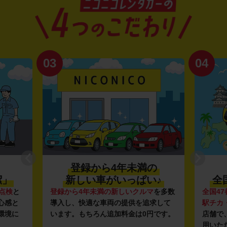
03
04
登録から4年未満の
潔」
新しい車がいっぱい♪
全
点検
と
登録から4年未満の新しいクルマ
を多数
全国47
心感と
導入し、快適な車両の提供を追求して
駅チカ
環境に
います。もちろん追加料金は0円です。
店舗で
用いた