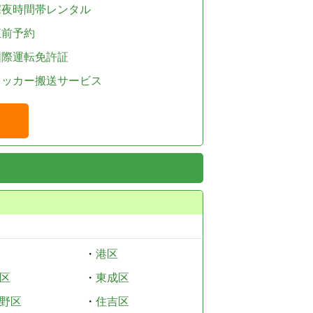
深夜時間帯レンタル
直前予約
国際運転免許証
レッカー搬送サービス
・
港区
区
・
東成区
野区
・
住吉区