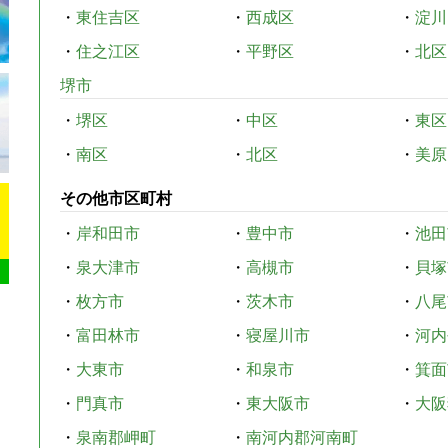
・
東住吉区
・
西成区
・
淀川
・
住之江区
・
平野区
・
北区
堺市
・
堺区
・
中区
・
東区
・
南区
・
北区
・
美原
その他市区町村
・
岸和田市
・
豊中市
・
池田
・
泉大津市
・
高槻市
・
貝塚
・
枚方市
・
茨木市
・
八尾
・
富田林市
・
寝屋川市
・
河内
・
大東市
・
和泉市
・
箕面
・
門真市
・
東大阪市
・
大阪
・
泉南郡岬町
・
南河内郡河南町