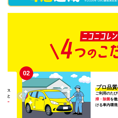
02
円〜
プロ品質
リンス
ご利用のたび
ること
掃・除菌
を徹
う
リー
ける車内環境