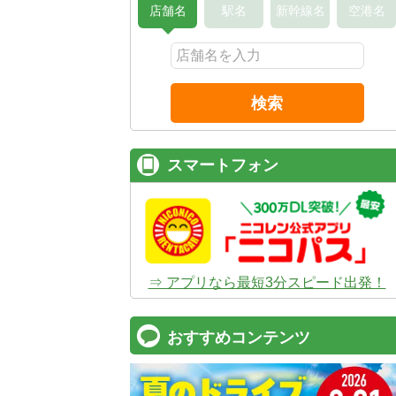
店舗名
駅名
新幹線名
空港名
検索
スマートフォン
⇒ アプリなら最短3分スピード出発！
おすすめコンテンツ