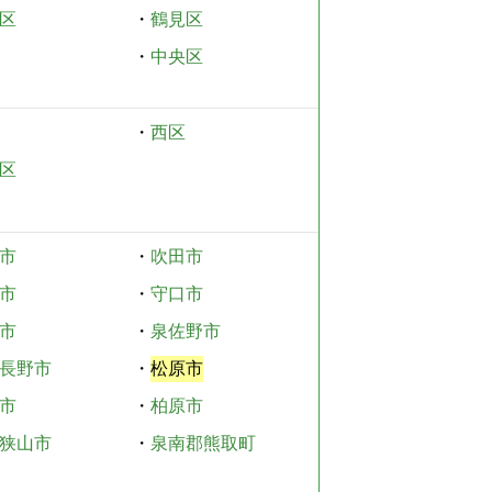
区
・
鶴見区
・
中央区
・
西区
区
市
・
吹田市
市
・
守口市
市
・
泉佐野市
長野市
・
松原市
市
・
柏原市
狭山市
・
泉南郡熊取町