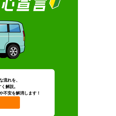
な流れを、
すく解説。
や不安を解消します！