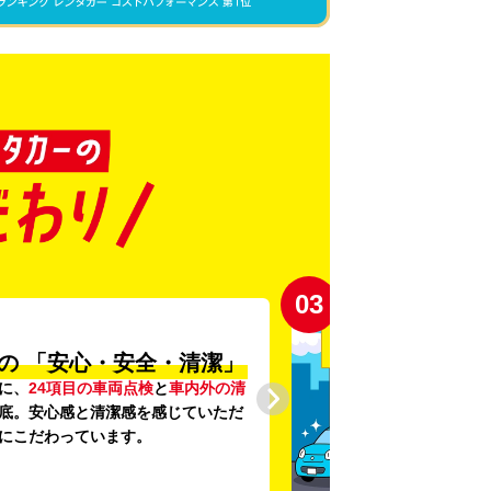
03
の
「安心・安全・清潔」
に、
24項目の車両点検
と
車内外の清
底。安心感と清潔感を感じていただ
にこだわっています。