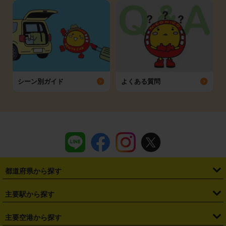
シーン別ガイド
よくある質問
都道府県から探す
・
北海道
・
青森県
・
岩手県
・
宮城県
・
秋田県
・
山形県
主要駅から探す
・
福島県
・
東京都
・
神奈川県
・
埼玉県
・
千葉県
・
茨城県
・
札幌駅
・
仙台駅
・
新宿駅
・
池袋駅
・
渋谷駅
・
東京駅
主要空港から探す
・
栃木県
・
群馬県
・
山梨県
・
愛知県
・
静岡県
・
岐阜県