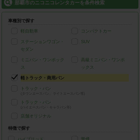
那覇市のニコニコレンタカーを条件検索
車種別で探す
軽自動車
コンパクトカー
ステーションワゴン・
SUV
セダン
ミニバン・ワンボック
高級ミニバン・ワンボ
ス
ックス
軽トラック・商用バン
トラック・バン
(タウンエースバン、ライトエースバン等)
トラック・バン
(ハイエースバン・キャラバン等)
店舗オリジナル
特徴で探す
ハイブリッド
禁煙