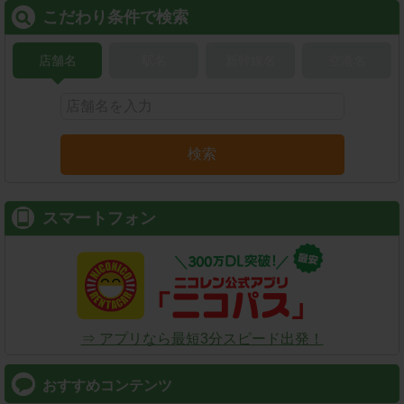
こだわり条件で検索
店舗名
駅名
新幹線名
空港名
検索
スマートフォン
⇒ アプリなら最短3分スピード出発！
おすすめコンテンツ