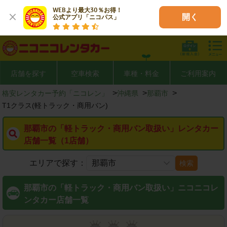
WEBより最大30％お得！

開く
公式アプリ「ニコパス」
店舗を探す
空車検索
車種・料金
ご利用案内
>
>
>
格安レンタカー予約「ニコレン」
沖縄県
那覇市
T1クラス(軽トラック・商用バン)
那覇市の「軽トラック・商用バン取扱い」レンタカー
店舗一覧（1店舗）
エリアで探す：
検索
那覇市の「軽トラック・商用バン取扱い」ニコニコレ
ンタカー店舗一覧