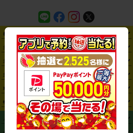
都道府県から探す
・
北海道
・
青森県
・
岩手県
・
宮城県
・
秋田県
・
山形県
主要駅から探す
・
福島県
・
東京都
・
神奈川県
・
埼玉県
・
千葉県
・
茨城県
・
札幌駅
・
仙台駅
・
新宿駅
・
池袋駅
・
渋谷駅
・
東京駅
主要空港から探す
・
栃木県
・
群馬県
・
山梨県
・
愛知県
・
静岡県
・
岐阜県
・
横浜駅
・
川崎駅
・
大宮駅
・
西船橋駅
・
柏駅
・
名古屋駅
・
新千歳空港
・
仙台空港
主要都市から探す
・
長野県
・
新潟県
・
富山県
・
石川県
・
福井県
・
大阪府
・
大阪駅
・
難波駅
・
三宮駅
・
京都駅
・
広島駅
・
博多駅
・
成田空港
・
羽田空港
・
兵庫県
・
京都府
・
滋賀県
・
和歌山県
・
奈良県
・
三重県
・
札幌市
・
仙台市
車種から探す
・
熊本駅
・
那覇空港駅
・
中部国際空港セントレア
・
関西国際空港
・
鳥取県
・
島根県
・
岡山県
・
広島県
・
山口県
・
徳島県
・
千葉市
・
さいたま市
・
軽自動車
・
コンパクトカー
・
ステーションワゴン・セダン
特徴から探す
・
大阪国際空港（伊丹空港）
・
神戸空港
・
香川県
・
愛媛県
・
高知県
・
福岡県
・
佐賀県
・
長崎県
・
横浜市
・
川崎市
・
ミニバン・ワンボックス
・
高級ミニバン・ワンボックス
・
SUV
・
岡山空港
・
徳島空港
・
ハイブリッド
・
宅配レンタカー
・
ETCカードレンタル
・
熊本県
・
大分県
・
宮崎県
・
鹿児島県
・
沖縄県
・
相模原市
・
新潟市
メニュー
・
軽トラック・商用バン
・
福岡空港
・
鹿児島空港
・
長期レンタル
・
深夜時間帯レンタル
・
免責補償プラス
・
静岡市
・
浜松市
・
・
トラック・バン
トップページ
・
はじめての方へ
・
ご利用案内
(タウンエースバン、ライトエースバン等)
企業情報
・
那覇空港