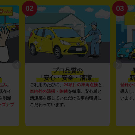
02
03
プロ品質の
〜
「安心・安全・清潔」
新
組み
。
ご利用のたびに、
24項目の車両点検
と
登録か
既存イ
車内外の清掃・除菌
を徹底。安心感と
導入し
を削減
清潔感を感じていただける車内環境に
います
ーズナブ
こだわっています。