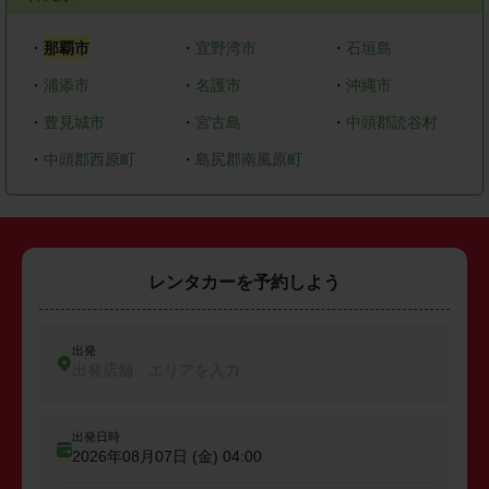
・
那覇市
・
宜野湾市
・
石垣島
・
浦添市
・
名護市
・
沖縄市
・
豊見城市
・
宮古島
・
中頭郡読谷村
・
中頭郡西原町
・
島尻郡南風原町
レンタカーを予約しよう
出発
出発店舗、エリアを入力
出発日時
2026年08月07日 (金)
04:00