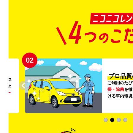
02
円〜
プロ品質
リンス
ご利用のたび
ること
掃・除菌
を徹
う
リー
ける車内環境