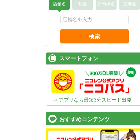
店舗名
駅名
新幹線名
空港名
検索
スマートフォン
⇒ アプリなら最短3分スピード出発！
おすすめコンテンツ