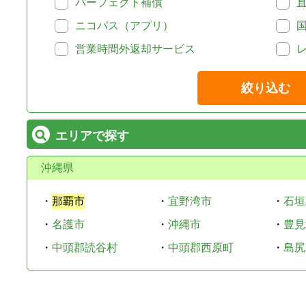
パーフェクト補償
ニコパス（アプリ）
営業時間外返却サービス
絞り込む
エリアで探す
沖縄県
・
那覇市
・
宜野湾市
・
石垣
・
名護市
・
沖縄市
・
豊見
・
中頭郡読谷村
・
中頭郡西原町
・
島尻