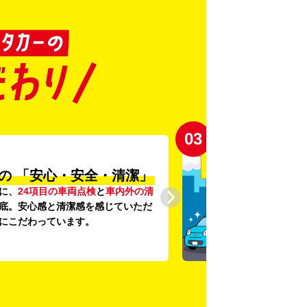
03
の
「安心・安全・清潔」
に、
24項目の車両点検
と
車内外の清
底。安心感と清潔感を感じていただ
にこだわっています。