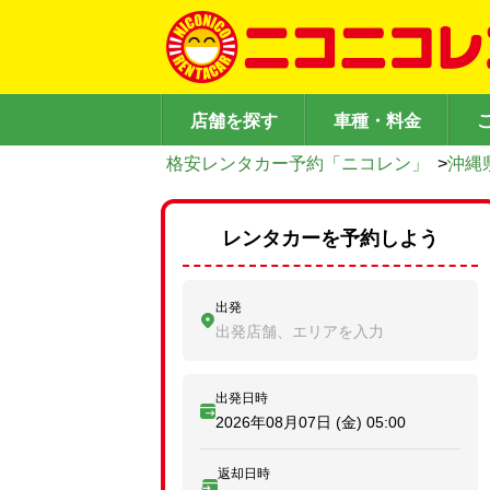
店舗を探す
車種・料金
格安レンタカー予約「ニコレン」
>
沖縄
レンタカーを予約しよう
出発
出発店舗、エリアを入力
出発日時
2026年08月07日 (金)
05:00
返却日時