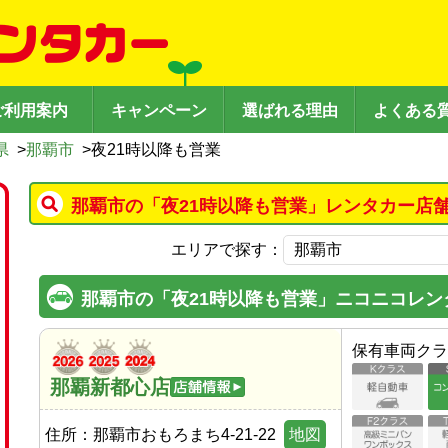
ご利用案内
キャンペーン
選ばれる理由
よくある
県
>
那覇市
>
夜21時以降も営業
那覇市の「夜21時以降も営業」レンタカー店
エリアで探す：
那覇市の「夜21時以降も営業」ニコニコレン
保有車両クラ
那覇新都心店
住所：
那覇市おもろまち4-21-22
地図