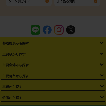
シーン別ガイド
よくある質問
都道府県から探す
・
北海道
・
青森県
・
岩手県
・
宮城県
・
秋田県
・
山形県
主要駅から探す
・
福島県
・
東京都
・
神奈川県
・
埼玉県
・
千葉県
・
茨城県
・
札幌駅
・
仙台駅
・
新宿駅
・
池袋駅
・
渋谷駅
・
東京駅
主要空港から探す
・
栃木県
・
群馬県
・
山梨県
・
愛知県
・
静岡県
・
岐阜県
・
横浜駅
・
川崎駅
・
大宮駅
・
西船橋駅
・
柏駅
・
名古屋駅
・
新千歳空港
・
仙台空港
主要都市から探す
・
長野県
・
新潟県
・
富山県
・
石川県
・
福井県
・
大阪府
・
大阪駅
・
難波駅
・
三宮駅
・
京都駅
・
広島駅
・
博多駅
・
成田空港
・
羽田空港
・
兵庫県
・
京都府
・
滋賀県
・
和歌山県
・
奈良県
・
三重県
・
札幌市
・
仙台市
車種から探す
・
熊本駅
・
那覇空港駅
・
中部国際空港セントレア
・
関西国際空港
・
鳥取県
・
島根県
・
岡山県
・
広島県
・
山口県
・
徳島県
・
千葉市
・
さいたま市
・
軽自動車
・
コンパクトカー
・
ステーションワゴン・セダン
特徴から探す
・
大阪国際空港（伊丹空港）
・
神戸空港
・
香川県
・
愛媛県
・
高知県
・
福岡県
・
佐賀県
・
長崎県
・
横浜市
・
川崎市
・
ミニバン・ワンボックス
・
高級ミニバン・ワンボックス
・
SUV
・
岡山空港
・
徳島空港