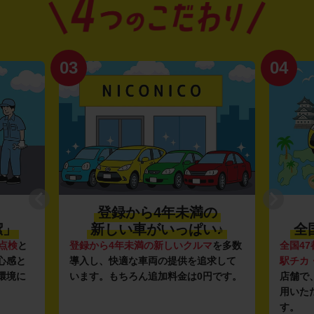
03
04
登録から4年未満の
潔」
新しい車がいっぱい♪
全
点検
と
登録から4年未満の新しいクルマ
を多数
全国47
心感と
導入し、快適な車両の提供を追求して
駅チカ
環境に
います。もちろん追加料金は0円です。
店舗で
用いた
す。