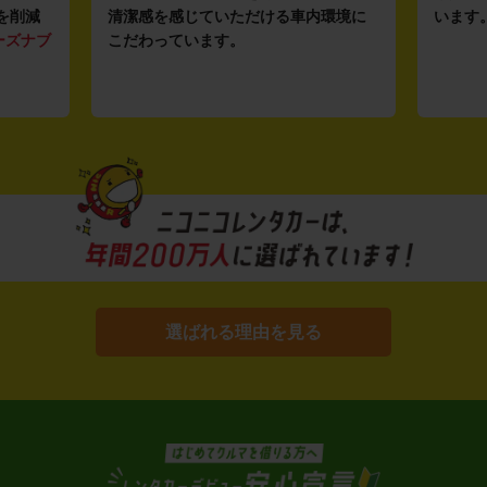
を削減
清潔感を感じていただける車内環境に
います
ーズナブ
こだわっています。
選ばれる理由を見る