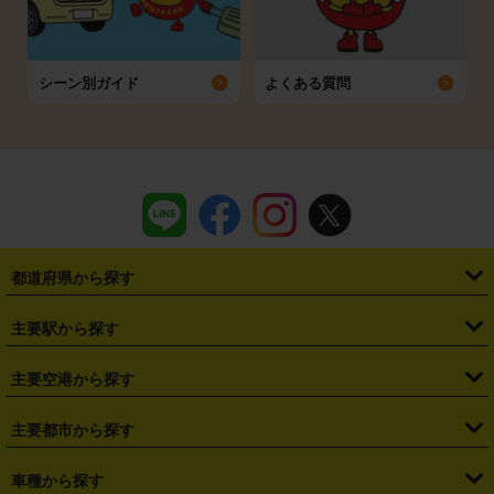
シーン別ガイド
よくある質問
都道府県から探す
・
北海道
・
青森県
・
岩手県
・
宮城県
・
秋田県
・
山形県
主要駅から探す
・
福島県
・
東京都
・
神奈川県
・
埼玉県
・
千葉県
・
茨城県
・
札幌駅
・
仙台駅
・
新宿駅
・
池袋駅
・
渋谷駅
・
東京駅
主要空港から探す
・
栃木県
・
群馬県
・
山梨県
・
愛知県
・
静岡県
・
岐阜県
・
横浜駅
・
川崎駅
・
大宮駅
・
西船橋駅
・
柏駅
・
名古屋駅
・
新千歳空港
・
仙台空港
主要都市から探す
・
長野県
・
新潟県
・
富山県
・
石川県
・
福井県
・
大阪府
・
大阪駅
・
難波駅
・
三宮駅
・
京都駅
・
広島駅
・
博多駅
・
成田空港
・
羽田空港
・
兵庫県
・
京都府
・
滋賀県
・
和歌山県
・
奈良県
・
三重県
・
札幌市
・
仙台市
車種から探す
・
熊本駅
・
那覇空港駅