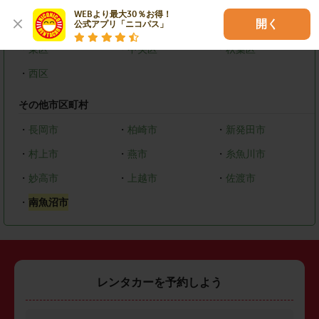
WEBより最大30％お得！

開く
新潟市
公式アプリ「ニコパス」
・
東区
・
中央区
・
秋葉区
・
西区
その他市区町村
・
長岡市
・
柏崎市
・
新発田市
・
村上市
・
燕市
・
糸魚川市
・
妙高市
・
上越市
・
佐渡市
・
南魚沼市
レンタカーを予約しよう