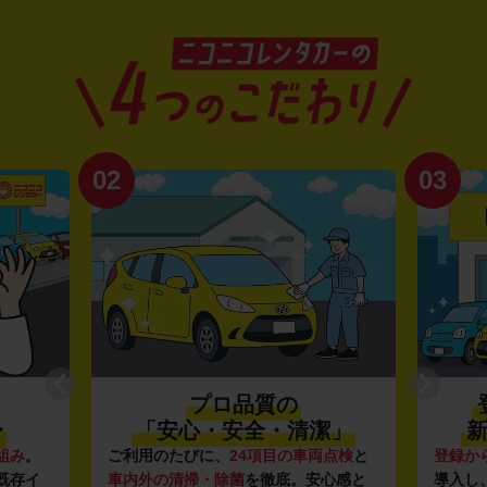
02
03
プロ品質の
〜
「安心・安全・清潔」
新
組み
。
ご利用のたびに、
24項目の車両点検
と
登録か
既存イ
車内外の清掃・除菌
を徹底。安心感と
導入し