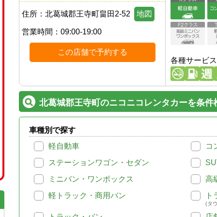
住所：
北葛城郡王寺町畠田2-52
地図
営業時間：
09:00-19:00
この店舗で予約する
各種サービス
北葛城郡王寺町のニコニコレンタカーを条件
車種別で探す
軽自動車
コ
ステーションワゴン・セダン
SU
ミニバン・ワンボックス
高
軽トラック・商用バン
ト
(タ
トラック・バン
店