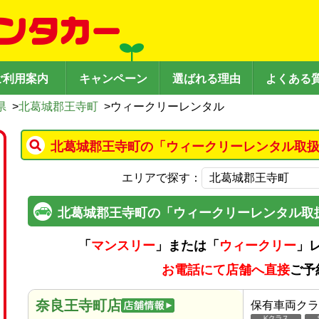
ご利用案内
キャンペーン
選ばれる理由
よくある
県
>
北葛城郡王寺町
>
ウィークリーレンタル
北葛城郡王寺町の「ウィークリーレンタル取扱
エリアで探す：
北葛城郡王寺町の「ウィークリーレンタル取
「
マンスリー
」または「
ウィークリー
」
お電話にて店舗へ直接
ご予
奈良王寺町店
保有車両クラ