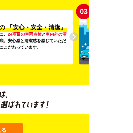
03
の
「安心・安全・清潔」
に、
24項目の車両点検
と
車内外の清
底。安心感と清潔感を感じていただ
にこだわっています。
見る