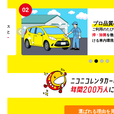
02
円〜
プロ品質
リンス
ご利用のたび
ること
掃・除菌
を徹
う
リー
ける車内環境
選ばれる理由を