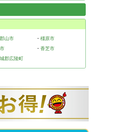
郡山市
・
橿原市
市
・
香芝市
城郡広陵町