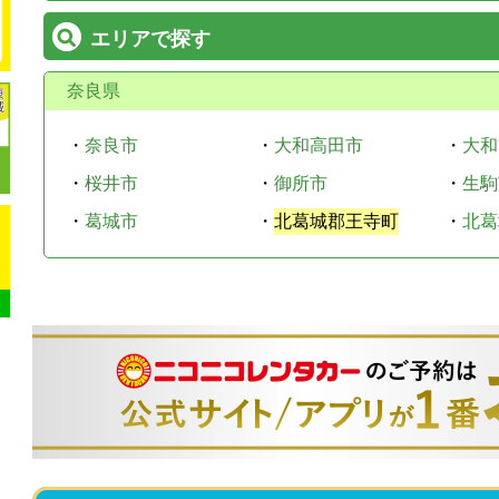
エリアで探す
奈良県
・
奈良市
・
大和高田市
・
大和
・
桜井市
・
御所市
・
生駒
・
葛城市
・
北葛城郡王寺町
・
北葛