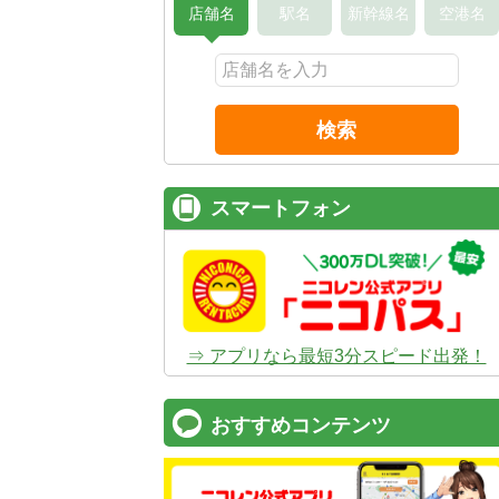
店舗名
駅名
新幹線名
空港名
検索
スマートフォン
⇒ アプリなら最短3分スピード出発！
おすすめコンテンツ