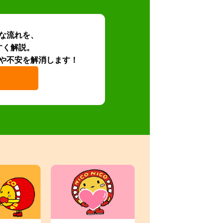
な流れを、
すく解説。
や不安を解消します！