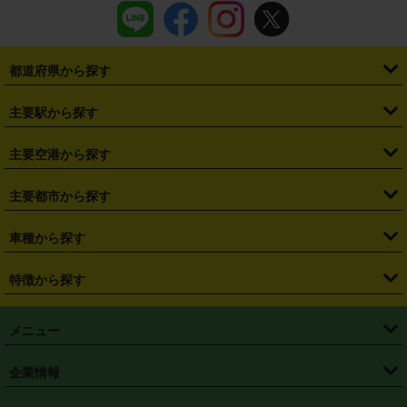
都道府県から探す
・
北海道
・
青森県
・
岩手県
・
宮城県
・
秋田県
・
山形県
主要駅から探す
・
福島県
・
東京都
・
神奈川県
・
埼玉県
・
千葉県
・
茨城県
・
札幌駅
・
仙台駅
・
新宿駅
・
池袋駅
・
渋谷駅
・
東京駅
主要空港から探す
・
栃木県
・
群馬県
・
山梨県
・
愛知県
・
静岡県
・
岐阜県
・
横浜駅
・
川崎駅
・
大宮駅
・
西船橋駅
・
柏駅
・
名古屋駅
・
新千歳空港
・
仙台空港
主要都市から探す
・
長野県
・
新潟県
・
富山県
・
石川県
・
福井県
・
大阪府
・
大阪駅
・
難波駅
・
三宮駅
・
京都駅
・
広島駅
・
博多駅
・
成田空港
・
羽田空港
・
兵庫県
・
京都府
・
滋賀県
・
和歌山県
・
奈良県
・
三重県
・
札幌市
・
仙台市
車種から探す
・
熊本駅
・
那覇空港駅
・
中部国際空港セントレア
・
関西国際空港
・
鳥取県
・
島根県
・
岡山県
・
広島県
・
山口県
・
徳島県
・
千葉市
・
さいたま市
・
軽自動車
・
コンパクトカー
・
ステーションワゴン・セダン
特徴から探す
・
大阪国際空港（伊丹空港）
・
神戸空港
・
香川県
・
愛媛県
・
高知県
・
福岡県
・
佐賀県
・
長崎県
・
横浜市
・
川崎市
・
ミニバン・ワンボックス
・
高級ミニバン・ワンボックス
・
SUV
・
岡山空港
・
徳島空港
・
ハイブリッド
・
宅配レンタカー
・
ETCカードレンタル
・
熊本県
・
大分県
・
宮崎県
・
鹿児島県
・
沖縄県
・
相模原市
・
新潟市
メニュー
・
軽トラック・商用バン
・
福岡空港
・
鹿児島空港
・
長期レンタル
・
深夜時間帯レンタル
・
免責補償プラス
・
静岡市
・
浜松市
・
・
トラック・バン
トップページ
・
はじめての方へ
・
ご利用案内
(タウンエースバン、ライトエースバン等)
企業情報
・
那覇空港
・
パーフェクト補償
・
スタッドレスタイヤ
・
直前予約
・
名古屋市
・
京都市
・
・
トラック・バン
ベストレート保証
・
予約から返却まで
・
・
店舗オリジナル
利用シーン別ガイ
(ハイエースバン・キャラバン等)
・
・
ニコパス(アプリ)
会社概要
・
ニュース
・
国際運転免許証
・
フランチャイズ募集
・
営業時間外返却サービス
・
個人情報保護