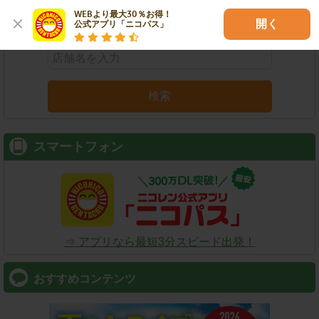
WEBより最大30％お得！

店舗名
駅名
新幹線名
空港名
開く
公式アプリ「ニコパス」
検索
スマートフォン
⇒ アプリなら最短3分スピード出発！
おすすめコンテンツ