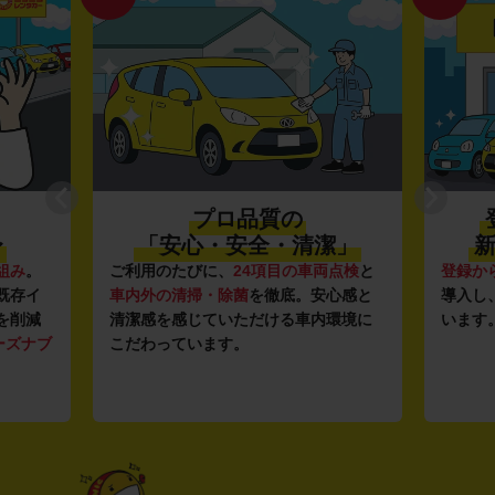
プロ品質の
〜
「安心・安全・清潔」
新
組み
。
ご利用のたびに、
24項目の車両点検
と
登録か
既存イ
車内外の清掃・除菌
を徹底。安心感と
導入し
を削減
清潔感を感じていただける車内環境に
います
ーズナブ
こだわっています。