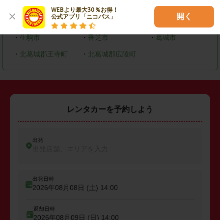
・
奈良市
・
大和高田市
・
大和郡山市
WEBより最大30％お得！

開く
公式アプリ「ニコパス」
・
橿原市
・
桜井市
・
御所市
・
生駒市
・
香芝市
・
葛城市
・
北葛城郡王寺町
・
北葛城郡広陵町
レンタカーを予約しよう
出発
出発店舗、エリアを入力
出発日時
2026年08月08日 (土)
14:00
返却日時
2026年08月09日 (日)
14:00