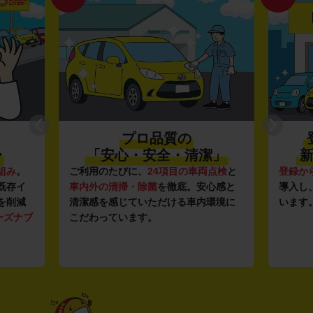
プロ品質の
〜
「安心・安全・清潔」
新
組み
。
ご利用のたびに、
24項目の車両点検
と
登録か
既存イ
車内外の清掃・除菌
を徹底。安心感と
導入し
を削減
清潔感を感じていただける車内環境に
います
ーズナブ
こだわっています。