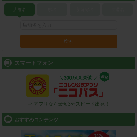
店舗名
駅名
新幹線名
空港名
検索
スマートフォン
⇒ アプリなら最短3分スピード出発！
おすすめコンテンツ