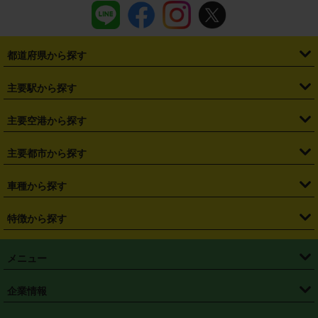
都道府県から探す
・
北海道
・
青森県
・
岩手県
・
宮城県
・
秋田県
・
山形県
主要駅から探す
・
福島県
・
東京都
・
神奈川県
・
埼玉県
・
千葉県
・
茨城県
・
札幌駅
・
仙台駅
・
新宿駅
・
池袋駅
・
渋谷駅
・
東京駅
主要空港から探す
・
栃木県
・
群馬県
・
山梨県
・
愛知県
・
静岡県
・
岐阜県
・
横浜駅
・
川崎駅
・
大宮駅
・
西船橋駅
・
柏駅
・
名古屋駅
・
新千歳空港
・
仙台空港
主要都市から探す
・
長野県
・
新潟県
・
富山県
・
石川県
・
福井県
・
大阪府
・
大阪駅
・
難波駅
・
三宮駅
・
京都駅
・
広島駅
・
博多駅
・
成田空港
・
羽田空港
・
兵庫県
・
京都府
・
滋賀県
・
和歌山県
・
奈良県
・
三重県
・
札幌市
・
仙台市
車種から探す
・
熊本駅
・
那覇空港駅
・
中部国際空港セントレア
・
関西国際空港
・
鳥取県
・
島根県
・
岡山県
・
広島県
・
山口県
・
徳島県
・
千葉市
・
さいたま市
・
軽自動車
・
コンパクトカー
・
ステーションワゴン・セダン
特徴から探す
・
大阪国際空港（伊丹空港）
・
神戸空港
・
香川県
・
愛媛県
・
高知県
・
福岡県
・
佐賀県
・
長崎県
・
横浜市
・
川崎市
・
ミニバン・ワンボックス
・
高級ミニバン・ワンボックス
・
SUV
・
岡山空港
・
徳島空港
・
ハイブリッド
・
宅配レンタカー
・
ETCカードレンタル
・
熊本県
・
大分県
・
宮崎県
・
鹿児島県
・
沖縄県
・
相模原市
・
新潟市
メニュー
・
軽トラック・商用バン
・
福岡空港
・
鹿児島空港
・
長期レンタル
・
深夜時間帯レンタル
・
免責補償プラス
・
静岡市
・
浜松市
・
・
トラック・バン
トップページ
・
はじめての方へ
・
ご利用案内
(タウンエースバン、ライトエースバン等)
企業情報
・
那覇空港
・
パーフェクト補償
・
スタッドレスタイヤ
・
直前予約
・
名古屋市
・
京都市
・
・
トラック・バン
ベストレート保証
・
予約から返却まで
・
・
店舗オリジナル
利用シーン別ガイ
(ハイエースバン・キャラバン等)
・
・
ニコパス(アプリ)
会社概要
・
ニュース
・
国際運転免許証
・
フランチャイズ募集
・
営業時間外返却サービス
・
個人情報保護