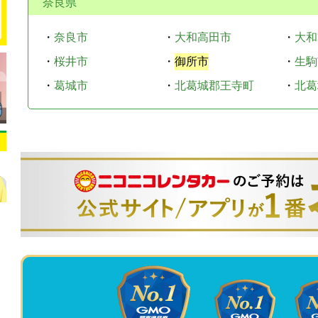
奈良県
・
奈良市
・
大和高田市
・
大和
・
桜井市
・
御所市
・
生駒
・
葛城市
・
北葛城郡王寺町
・
北葛