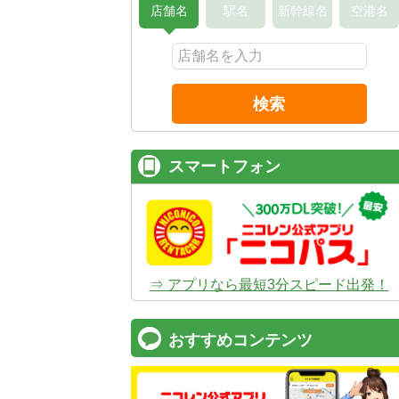
店舗名
駅名
新幹線名
空港名
検索
スマートフォン
⇒ アプリなら最短3分スピード出発！
おすすめコンテンツ