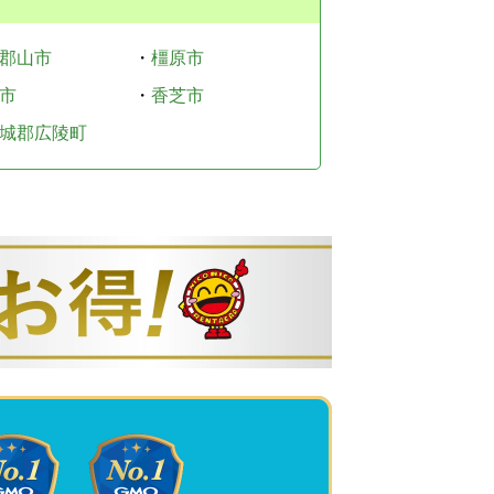
郡山市
・
橿原市
市
・
香芝市
城郡広陵町