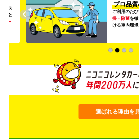
円〜
プロ品質
リンス
ご利用のたび
ること
掃・除菌
を徹
う
リー
ける車内環境
選ばれる理由を