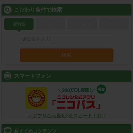
こだわり条件で検索
店舗名
駅名
新幹線名
空港名
検索
スマートフォン
⇒ アプリなら最短3分スピード出発！
おすすめコンテンツ