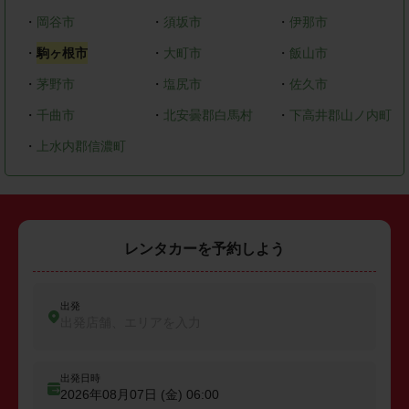
・
岡谷市
・
須坂市
・
伊那市
・
駒ヶ根市
・
大町市
・
飯山市
・
茅野市
・
塩尻市
・
佐久市
・
千曲市
・
北安曇郡白馬村
・
下高井郡山ノ内町
・
上水内郡信濃町
レンタカーを予約しよう
出発
出発店舗、エリアを入力
出発日時
2026年08月07日 (金)
06:00