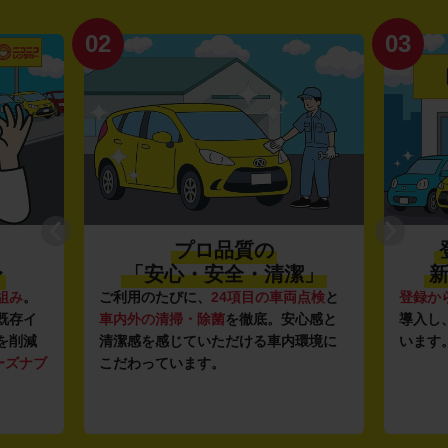
02
03
プロ品質の
〜
「安心・安全・清潔」
新
組み
。
ご利用のたびに、
24項目の車両点検
と
登録か
既存イ
車内外の清掃・除菌
を徹底。安心感と
導入し
を削減
清潔感を感じていただける車内環境に
います
ーズナブ
こだわっています。