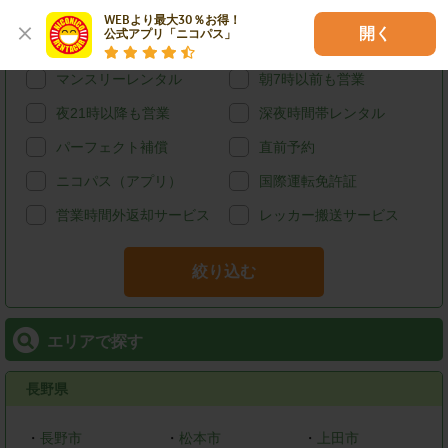
給油可能
ETCレンタル
WEBより最大30％お得！

開く
公式アプリ「ニコパス」
宅配レンタカー
ウィークリーレンタル
マンスリーレンタル
朝7時以前も営業
夜21時以降も営業
深夜時間帯レンタル
パーフェクト補償
直前予約
ニコパス（アプリ）
国際運転免許証
営業時間外返却サービス
レッカー搬送サービス
絞り込む
エリアで探す
長野県
・
長野市
・
松本市
・
上田市