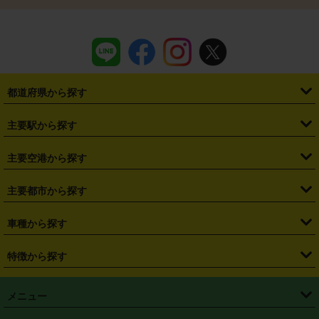
都道府県から探す
・
北海道
・
青森県
・
岩手県
・
宮城県
・
秋田県
・
山形県
主要駅から探す
・
福島県
・
東京都
・
神奈川県
・
埼玉県
・
千葉県
・
茨城県
・
札幌駅
・
仙台駅
・
新宿駅
・
池袋駅
・
渋谷駅
・
東京駅
主要空港から探す
・
栃木県
・
群馬県
・
山梨県
・
愛知県
・
静岡県
・
岐阜県
・
横浜駅
・
川崎駅
・
大宮駅
・
西船橋駅
・
柏駅
・
名古屋駅
・
新千歳空港
・
仙台空港
主要都市から探す
・
長野県
・
新潟県
・
富山県
・
石川県
・
福井県
・
大阪府
・
大阪駅
・
難波駅
・
三宮駅
・
京都駅
・
広島駅
・
博多駅
・
成田空港
・
羽田空港
・
兵庫県
・
京都府
・
滋賀県
・
和歌山県
・
奈良県
・
三重県
・
札幌市
・
仙台市
車種から探す
・
熊本駅
・
那覇空港駅
・
中部国際空港セントレア
・
関西国際空港
・
鳥取県
・
島根県
・
岡山県
・
広島県
・
山口県
・
徳島県
・
千葉市
・
さいたま市
・
軽自動車
・
コンパクトカー
・
ステーションワゴン・セダン
特徴から探す
・
大阪国際空港（伊丹空港）
・
神戸空港
・
香川県
・
愛媛県
・
高知県
・
福岡県
・
佐賀県
・
長崎県
・
横浜市
・
川崎市
・
ミニバン・ワンボックス
・
高級ミニバン・ワンボックス
・
SUV
・
岡山空港
・
徳島空港
・
ハイブリッド
・
宅配レンタカー
・
ETCカードレンタル
・
熊本県
・
大分県
・
宮崎県
・
鹿児島県
・
沖縄県
・
相模原市
・
新潟市
メニュー
・
軽トラック・商用バン
・
福岡空港
・
鹿児島空港
・
長期レンタル
・
深夜時間帯レンタル
・
免責補償プラス
・
静岡市
・
浜松市